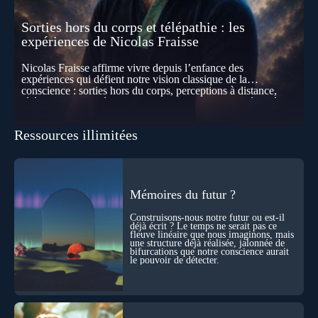
Sorties hors du corps et télépathie : les
expériences de Nicolas Fraisse
Nicolas Fraisse affirme vivre depuis l’enfance des
expériences qui défient notre vision classique de la
conscience : sorties hors du corps, perceptions à distance,
télépathie spontanée… Comment accueillir ces phénomènes
pour les intégrer dans un nouveau paradigme ? Peut-on
réellement “être” un autre lieu, percevoir à distance ou capter
Ressources illimitées
les pensées d’autrui ? Que deviennent l’espace, le temps… et
même notre identité lorsque certaines frontières semblent
disparaître ? Au fil de cet échange, Nicolas raconte ses
expériences les plus troublantes : visions vérifiées,
explorations du cosmos, présence d’autres consciences
durant ses sorties, protocoles scientifiques… et toujours, cette
Mémoires du futur ?
sensation étrange d’être relié à bien plus vaste que lui-même
! Sommes-nous à l’aube d’une révolution de la conscience ?
Construisons-nous notre futur ou est-il
Sans doute. Mais encore faut-il accepter d’explorer ces
déjà écrit ? Le temps ne serait pas ce
fleuve linéaire que nous imaginons, mais
territoires avec lucidité, et rigueur…
une structure déjà réalisée, jalonnée de
bifurcations que notre conscience aurait
le pouvoir de détecter.