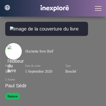
Hachette livre BnF
Pages
Date de sortie
Type
186
1 Septembre 2020
Broché
L'Auteur
Paul Sédir
Nature