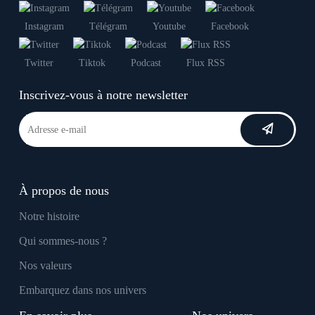
Instagram
Télégram
Youtube
Facebook
Twitter
Tiktok
Podcast
Flux RSS
Inscrivez-vous à notre newsletter
À propos de nous
Notre histoire
Qui sommes-nous ?
Nos valeurs
Embarquez dans nos univers