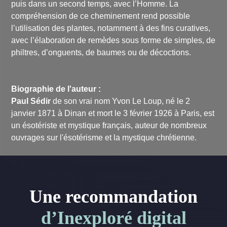
puis dans un second temps, avec l’Homme. La
compréhension de ce cheminement rend possible
l’utilisation des plantes, notamment à des fins curatives,
avec l’élaboration de remèdes sous forme de simples, de
philtres, d’onguents, de baumes ou de décoctions.
Biographie de l'auteur :
Paul Sédir
de son vrai nom Yvon Le Loup, né le 2
janvier 1871 à Dinan et mort le 3 février 1926 à Paris, est
un ésotériste et mystique français, auteur de nombreux
ouvrages sur l'ésotérisme et la mystique chrétienne.
Une recommandation
d’Inexploré digital