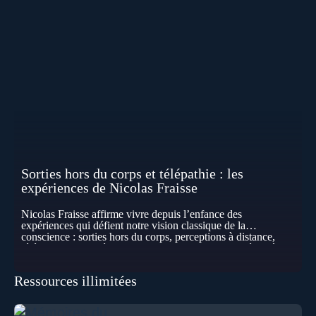
Sorties hors du corps et télépathie : les
expériences de Nicolas Fraisse
Nicolas Fraisse affirme vivre depuis l’enfance des
expériences qui défient notre vision classique de la
conscience : sorties hors du corps, perceptions à distance,
télépathie spontanée… Comment accueillir ces phénomènes
pour les intégrer dans un nouveau paradigme ? Peut-on
réellement “être” un autre lieu, percevoir à distance ou capter
Ressources illimitées
les pensées d’autrui ? Que deviennent l’espace, le temps… et
même notre identité lorsque certaines frontières semblent
disparaître ? Au fil de cet échange, Nicolas raconte ses
expériences les plus troublantes : visions vérifiées,