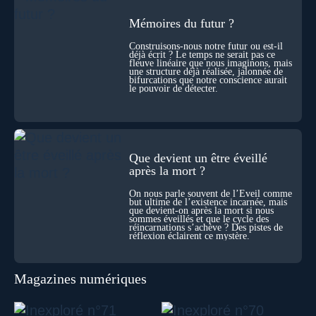
explorations du cosmos, présence d’autres consciences
durant ses sorties, protocoles scientifiques… et toujours, cette
Mémoires du futur ?
sensation étrange d’être relié à bien plus vaste que lui-même
! Sommes-nous à l’aube d’une révolution de la conscience ?
Construisons-nous notre futur ou est-il
déjà écrit ? Le temps ne serait pas ce
Sans doute. Mais encore faut-il accepter d’explorer ces
fleuve linéaire que nous imaginons, mais
territoires avec lucidité, et rigueur…
une structure déjà réalisée, jalonnée de
bifurcations que notre conscience aurait
le pouvoir de détecter.
Que devient un être éveillé
après la mort ?
On nous parle souvent de l’Éveil comme
but ultime de l’existence incarnée, mais
que devient-on après la mort si nous
sommes éveillés et que le cycle des
réincarnations s’achève ? Des pistes de
réflexion éclairent ce mystère.
Magazines numériques