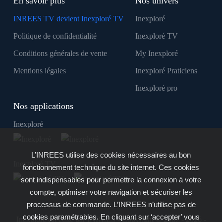
En savoir plus
Nos univers
INREES TV devient Inexploré TV
Inexploré
Politique de confidentialité
Inexploré TV
Conditions générales de vente
My Inexploré
Mentions légales
Inexploré Praticiens
Inexploré pro
Nos applications
Inexploré
L’INREES utilise des cookies nécessaires au bon
Inexploré TV
fonctionnement technique du site internet. Ces cookies
sont indispensables pour permettre la connexion à votre
compte, optimiser votre navigation et sécuriser les
processus de commande. L’INREES n’utilise pas de
cookies paramétrables. En cliquant sur ‘accepter’ vous
Inexploré est édité par INREES - Copyright © 2007 - 2026 -