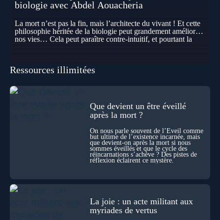
biologie avec Abdel Aouacheria
La mort n’est pas la fin, mais l’architecte du vivant ! Et cette
philosophie héritée de la biologie peut grandement améliorer
nos vies… Cela peut paraître contre-intuitif, et pourtant la
biologie contemporaine montre que la mort n’est pas
seulement une disparition… elle est aussi une force de
transformation et d’organisation au cœur de la Vie. Nos corps
Ressources illimitées
se construisent grâce à des milliers de morts cellulaires
invisibles. Développement, immunité, cerveau : ces
effacements nécessaires façonnent la vie elle-même. À toutes
les échelles, la mort apparaît moins comme une rupture que
comme une logique active du vivant. Alors, la biologie peut-
Que devient un être éveillé
elle transformer notre manière de penser la mort ? Existe-t-il
après la mort ?
des ponts avec nos intuitions métaphysiques sur le cycle de
l’âme ? Nous en parlons avec Abdel Aouacheria, docteur en
On nous parle souvent de l’Éveil comme
biochimie et spécialiste de la mort cellulaire.
but ultime de l’existence incarnée, mais
que devient-on après la mort si nous
sommes éveillés et que le cycle des
réincarnations s’achève ? Des pistes de
réflexion éclairent ce mystère.
La joie : un acte militant aux
myriades de vertus