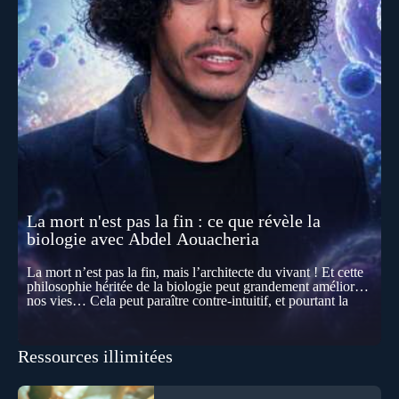
La mort n'est pas la fin : ce que révèle la
biologie avec Abdel Aouacheria
La mort n’est pas la fin, mais l’architecte du vivant ! Et cette
philosophie héritée de la biologie peut grandement améliorer
nos vies… Cela peut paraître contre-intuitif, et pourtant la
biologie contemporaine montre que la mort n’est pas
seulement une disparition… elle est aussi une force de
transformation et d’organisation au cœur de la Vie. Nos corps
Ressources illimitées
se construisent grâce à des milliers de morts cellulaires
invisibles. Développement, immunité, cerveau : ces
effacements nécessaires façonnent la vie elle-même. À toutes