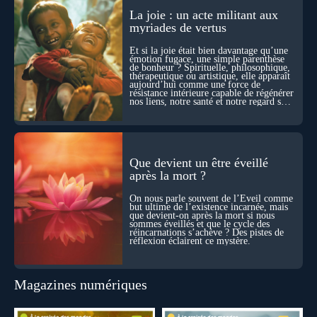
les échelles, la mort apparaît moins comme une rupture que
comme une logique active du vivant. Alors, la biologie peut-
La joie : un acte militant aux
elle transformer notre manière de penser la mort ? Existe-t-il
myriades de vertus
des ponts avec nos intuitions métaphysiques sur le cycle de
l’âme ? Nous en parlons avec Abdel Aouacheria, docteur en
Et si la joie était bien davantage qu’une
biochimie et spécialiste de la mort cellulaire.
émotion fugace, une simple parenthèse
de bonheur ? Spirituelle, philosophique,
thérapeutique ou artistique, elle apparaît
aujourd’hui comme une force de
résistance intérieure capable de régénérer
nos liens, notre santé et notre regard sur
le monde.
Que devient un être éveillé
après la mort ?
On nous parle souvent de l’Éveil comme
but ultime de l’existence incarnée, mais
que devient-on après la mort si nous
sommes éveillés et que le cycle des
réincarnations s’achève ? Des pistes de
réflexion éclairent ce mystère.
Magazines numériques