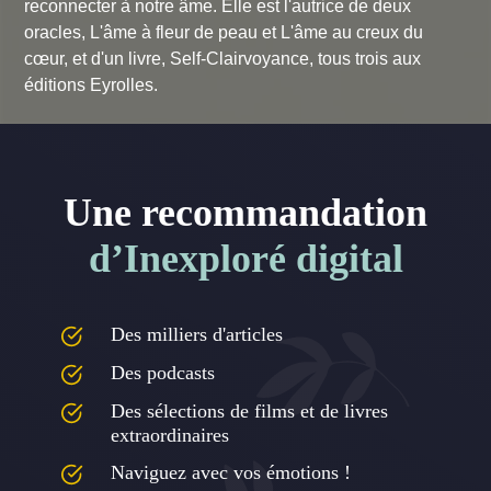
reconnecter à notre âme. Elle est l'autrice de deux
oracles,
L'âme à fleur de peau
et
L'âme au creux du
cœur
, et d'un livre,
Self-Clairvoyance
, tous trois aux
éditions Eyrolles.
Une recommandation
d’Inexploré digital
Des milliers d'articles
Des podcasts
Des sélections de films et de livres
extraordinaires
Naviguez avec vos émotions !