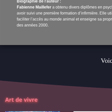
Biographie de l'auteur :
Fabienne Maillefer
a obtenu divers diplômes en psyc
avoir suivi une première formation d’infirmière. Elle 
faciliter l’accès au monde animal et enseigne sa pr
des années 2000.
Voic