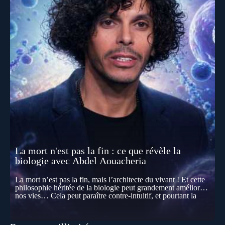
La mort n'est pas la fin : ce que révèle la
biologie avec Abdel Aouacheria
La mort n’est pas la fin, mais l’architecte du vivant ! Et cette
philosophie héritée de la biologie peut grandement améliorer
nos vies… Cela peut paraître contre-intuitif, et pourtant la
biologie contemporaine montre que la mort n’est pas
seulement une disparition… elle est aussi une force de
transformation et d’organisation au cœur de la Vie. Nos corps