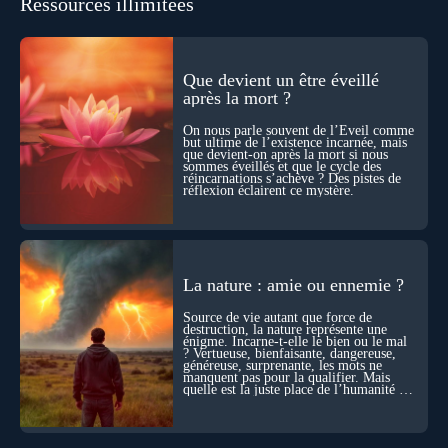
Ressources illimitées
se construisent grâce à des milliers de morts cellulaires
invisibles. Développement, immunité, cerveau : ces
effacements nécessaires façonnent la vie elle-même. À toutes
les échelles, la mort apparaît moins comme une rupture que
comme une logique active du vivant. Alors, la biologie peut-
Que devient un être éveillé
elle transformer notre manière de penser la mort ? Existe-t-il
après la mort ?
des ponts avec nos intuitions métaphysiques sur le cycle de
l’âme ? Nous en parlons avec Abdel Aouacheria, docteur en
On nous parle souvent de l’Éveil comme
biochimie et spécialiste de la mort cellulaire.
but ultime de l’existence incarnée, mais
que devient-on après la mort si nous
sommes éveillés et que le cycle des
réincarnations s’achève ? Des pistes de
réflexion éclairent ce mystère.
La nature : amie ou ennemie ?
Source de vie autant que force de
destruction, la nature représente une
énigme. Incarne-t-elle le bien ou le mal
? Vertueuse, bienfaisante, dangereuse,
généreuse, surprenante, les mots ne
manquent pas pour la qualifier. Mais
quelle est la juste place de l’humanité au
cœur du vivant ?