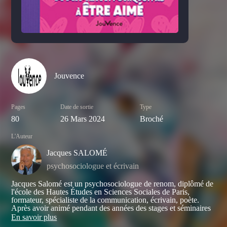
Jouvence
Pages
Date de sortie
Type
80
26 Mars 2024
Broché
L'Auteur
Jacques SALOMÉ
psychosociologue et écrivain
Jacques Salomé est un psychosociologue de renom, diplômé de
l'école des Hautes Études en Sciences Sociales de Paris,
formateur, spécialiste de la communication, écrivain, poète.
Après avoir animé pendant des années des stages et séminaires
sur le couple, la communication et le développement personnel,
En savoir plus
il se consacre désormais à l’écriture. Ses très nombreux livres de