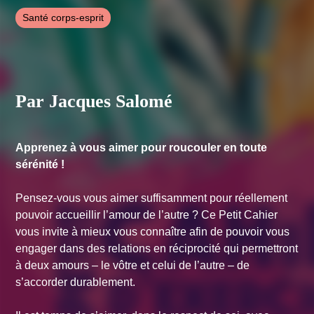
référence sont traduits en plusieurs langues et ont été vendus à
Santé corps-esprit
plusieurs millions d’exemplaires. Ses centres d’intérêts sont
mobilisés autour de la communication interpersonnelle et
intrapersonnelle. Jacques Salomé se bat pour qu’on puisse
enseigner un jour les relations humaines à l’école comme une
matière à part entière.
Par Jacques Salomé
Apprenez à vous aimer pour roucouler en toute
sérénité !
Pensez-vous vous aimer suffisamment pour réellement
pouvoir accueillir l’amour de l’autre ? Ce Petit Cahier
vous invite à mieux vous connaître afin de pouvoir vous
engager dans des relations en réciprocité qui permettront
à deux amours – le vôtre et celui de l’autre – de
s’accorder durablement.