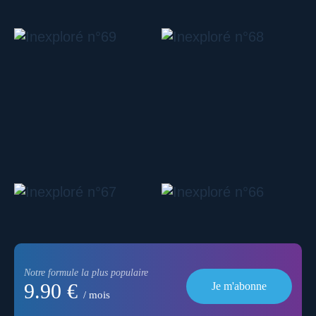
Notre formule la plus populaire
9.90 €
Je m'abonne
/ mois