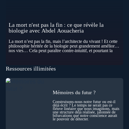
La mort n'est pas la fin : ce que révèle la
biologie avec Abdel Aouacheria
La mort n’est pas la fin, mais l’architecte du vivant ! Et cette
philosophie héritée de la biologie peut grandement améliorer
nos vies… Cela peut paraître contre-intuitif, et pourtant la
biologie contemporaine montre que la mort n’est pas
seulement une disparition… elle est aussi une force de
transformation et d’organisation au cœur de la Vie. Nos corps
Ressources illimitées
se construisent grâce à des milliers de morts cellulaires
invisibles. Développement, immunité, cerveau : ces
effacements nécessaires façonnent la vie elle-même. À toutes
les échelles, la mort apparaît moins comme une rupture que
comme une logique active du vivant. Alors, la biologie peut-
elle transformer notre manière de penser la mort ? Existe-t-il
Mémoires du futur ?
des ponts avec nos intuitions métaphysiques sur le cycle de
l’âme ? Nous en parlons avec Abdel Aouacheria, docteur en
Construisons-nous notre futur ou est-il
déjà écrit ? Le temps ne serait pas ce
biochimie et spécialiste de la mort cellulaire.
fleuve linéaire que nous imaginons, mais
une structure déjà réalisée, jalonnée de
bifurcations que notre conscience aurait
le pouvoir de détecter.