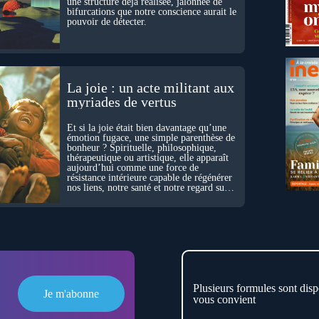
une structure déjà réalisée, jalonnée de
bifurcations que notre conscience aurait le
pouvoir de détecter.
La joie : un acte militant aux
myriades de vertus
Et si la joie était bien davantage qu’une
émotion fugace, une simple parenthèse de
bonheur ? Spirituelle, philosophique,
thérapeutique ou artistique, elle apparaît
aujourd’hui comme une force de
résistance intérieure capable de régénérer
nos liens, notre santé et notre regard sur
le monde.
Plusieurs formules sont disp
Je m'abonne
vous convient