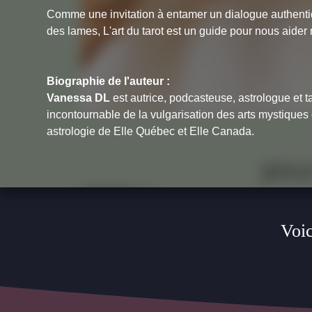
Comme une invitation à entamer un dialogue authentiq
des lames,
L'art du tarot
est un guide pour nous aider n
Biographie de l'auteur :
Vanessa DL
est autrice, podcasteuse, astrologue et t
incontournable de la vulgarisation des arts mystiques e
astrologie de Elle Québec et Elle Canada.
Voic