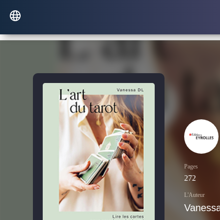
Pages
272
L'Auteur
Vaness