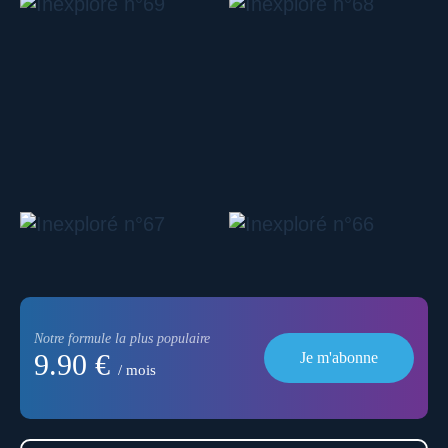
Notre formule la plus populaire
9.90 €
Je m'abonne
/ mois