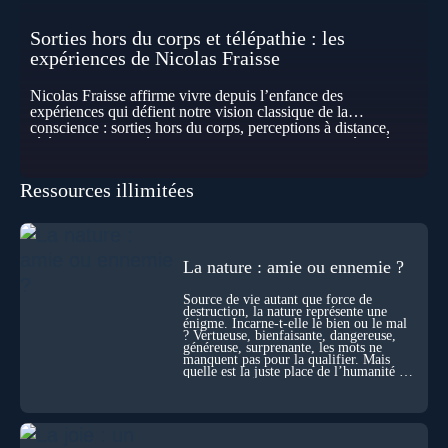
Sorties hors du corps et télépathie : les
expériences de Nicolas Fraisse
Nicolas Fraisse affirme vivre depuis l’enfance des
expériences qui défient notre vision classique de la
conscience : sorties hors du corps, perceptions à distance,
télépathie spontanée… Comment accueillir ces phénomènes
pour les intégrer dans un nouveau paradigme ? Peut-on
réellement “être” un autre lieu, percevoir à distance ou capter
Ressources illimitées
les pensées d’autrui ? Que deviennent l’espace, le temps… et
même notre identité lorsque certaines frontières semblent
disparaître ? Au fil de cet échange, Nicolas raconte ses
expériences les plus troublantes : visions vérifiées,
explorations du cosmos, présence d’autres consciences
La nature : amie ou ennemie ?
durant ses sorties, protocoles scientifiques… et toujours, cette
sensation étrange d’être relié à bien plus vaste que lui-même
Source de vie autant que force de
! Sommes-nous à l’aube d’une révolution de la conscience ?
destruction, la nature représente une
Sans doute. Mais encore faut-il accepter d’explorer ces
énigme. Incarne-t-elle le bien ou le mal
territoires avec lucidité, et rigueur…
? Vertueuse, bienfaisante, dangereuse,
généreuse, surprenante, les mots ne
manquent pas pour la qualifier. Mais
quelle est la juste place de l’humanité au
cœur du vivant ?