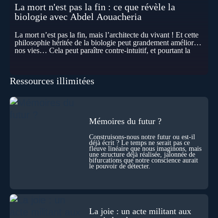
La mort n'est pas la fin : ce que révèle la
biologie avec Abdel Aouacheria
La mort n’est pas la fin, mais l’architecte du vivant ! Et cette
philosophie héritée de la biologie peut grandement améliorer
nos vies… Cela peut paraître contre-intuitif, et pourtant la
biologie contemporaine montre que la mort n’est pas
seulement une disparition… elle est aussi une force de
transformation et d’organisation au cœur de la Vie. Nos corps
Ressources illimitées
se construisent grâce à des milliers de morts cellulaires
invisibles. Développement, immunité, cerveau : ces
effacements nécessaires façonnent la vie elle-même. À toutes
les échelles, la mort apparaît moins comme une rupture que
comme une logique active du vivant. Alors, la biologie peut-
elle transformer notre manière de penser la mort ? Existe-t-il
Mémoires du futur ?
des ponts avec nos intuitions métaphysiques sur le cycle de
l’âme ? Nous en parlons avec Abdel Aouacheria, docteur en
Construisons-nous notre futur ou est-il
déjà écrit ? Le temps ne serait pas ce
biochimie et spécialiste de la mort cellulaire.
fleuve linéaire que nous imaginons, mais
une structure déjà réalisée, jalonnée de
bifurcations que notre conscience aurait
le pouvoir de détecter.
La joie : un acte militant aux