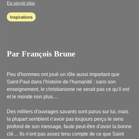
des chrétiens d’Orient et il s’insurge contre l’élimination de tout
En savoir plus
surnaturel (les miracles) dans la théologie catholique. Il soutient
une vision beaucoup plus mystique du christianisme, à la fois
Inspirations
traditionnelle et proche de la science et de l’homme moderne.
Par François Brune
Peu d'hommes ont joué un rôle aussi important que
Saint Paul dans l'histoire de l'humanité : sans son
enseignement, le christianisme ne serait pas ce qu'il est
et le monde non plus…
Des milliers d'ouvrages savants sont parus sur lui, mais
la plupart semblent n'avoir pas toujours perçu le sens
profond de son message, faute peut-être d'avoir la bonne
clé… Ils n'ont pas assez tenu compte de ce que Saint