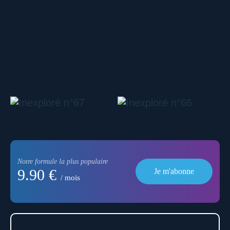
Notre formule la plus populaire
9.90 €
Je m'abonne
/ mois