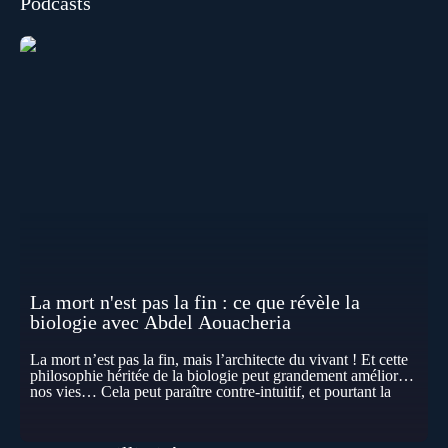
Podcasts
La mort n'est pas la fin : ce que révèle la
biologie avec Abdel Aouacheria
La mort n’est pas la fin, mais l’architecte du vivant ! Et cette
philosophie héritée de la biologie peut grandement améliorer
nos vies… Cela peut paraître contre-intuitif, et pourtant la
biologie contemporaine montre que la mort n’est pas
seulement une disparition… elle est aussi une force de
transformation et d’organisation au cœur de la Vie. Nos corps