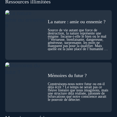
Ressources illimitées
se construisent grâce à des milliers de morts cellulaires
invisibles. Développement, immunité, cerveau : ces
effacements nécessaires façonnent la vie elle-même. À toutes
les échelles, la mort apparaît moins comme une rupture que
comme une logique active du vivant. Alors, la biologie peut-
La nature : amie ou ennemie ?
elle transformer notre manière de penser la mort ? Existe-t-il
des ponts avec nos intuitions métaphysiques sur le cycle de
Source de vie autant que force de
l’âme ? Nous en parlons avec Abdel Aouacheria, docteur en
destruction, la nature représente une
biochimie et spécialiste de la mort cellulaire.
énigme. Incarne-t-elle le bien ou le mal
? Vertueuse, bienfaisante, dangereuse,
généreuse, surprenante, les mots ne
manquent pas pour la qualifier. Mais
quelle est la juste place de l’humanité au
cœur du vivant ?
Mémoires du futur ?
Construisons-nous notre futur ou est-il
déjà écrit ? Le temps ne serait pas ce
fleuve linéaire que nous imaginons, mais
une structure déjà réalisée, jalonnée de
bifurcations que notre conscience aurait
le pouvoir de détecter.