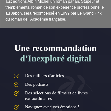
aux éditions Albin Michel un roman par an.
Stupeur et
tremblements
, roman de son expérience professionnelle
au Japon, sera récompensé en 1999 par Le Grand Prix
du roman de l'Académie française.
Une recommandation
d’Inexploré digital
Des milliers d'articles
Des podcasts
Des sélections de films et de livres
extraordinaires
Naviguez avec vos émotions !