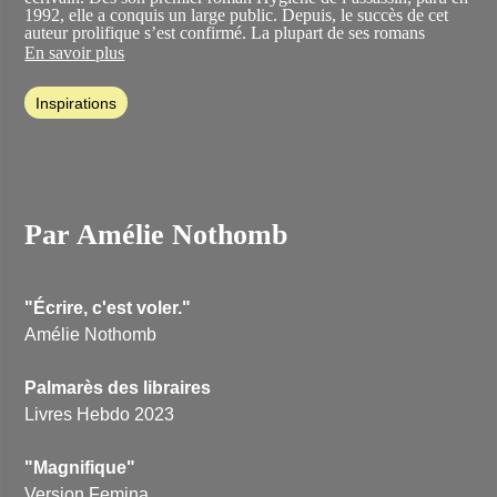
1992, elle a conquis un large public. Depuis, le succès de cet
auteur prolifique s’est confirmé. La plupart de ses romans
deviennent des best-sellers. Deux de ses œuvres ont fait l’objet
En savoir plus
d’une adaptation cinématographique :
Hygiène de l’assassin
et
Stupeur et tremblements
, roman couronné Grand Prix de
Inspirations
l’Académie française en 1999.
Par Amélie Nothomb
"Écrire, c'est voler."
Amélie Nothomb
Palmarès des libraires
Livres Hebdo 2023
"Magnifique"
Version Femina