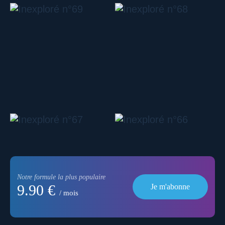
Notre formule la plus populaire
9.90 €
Je m'abonne
/ mois