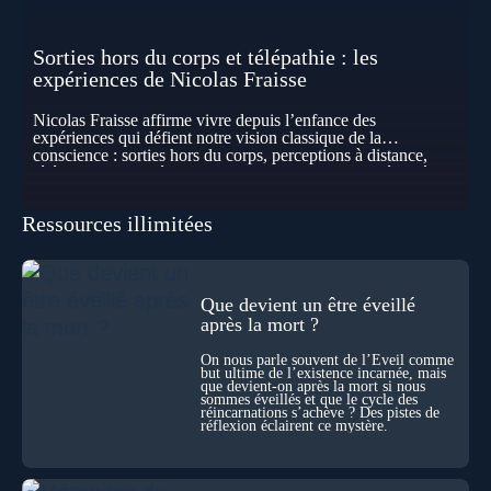
Sorties hors du corps et télépathie : les
expériences de Nicolas Fraisse
Nicolas Fraisse affirme vivre depuis l’enfance des
expériences qui défient notre vision classique de la
conscience : sorties hors du corps, perceptions à distance,
télépathie spontanée… Comment accueillir ces phénomènes
pour les intégrer dans un nouveau paradigme ? Peut-on
réellement “être” un autre lieu, percevoir à distance ou capter
Ressources illimitées
les pensées d’autrui ? Que deviennent l’espace, le temps… et
même notre identité lorsque certaines frontières semblent
disparaître ? Au fil de cet échange, Nicolas raconte ses
expériences les plus troublantes : visions vérifiées,
explorations du cosmos, présence d’autres consciences
Que devient un être éveillé
durant ses sorties, protocoles scientifiques… et toujours, cette
après la mort ?
sensation étrange d’être relié à bien plus vaste que lui-même
! Sommes-nous à l’aube d’une révolution de la conscience ?
On nous parle souvent de l’Éveil comme
Sans doute. Mais encore faut-il accepter d’explorer ces
but ultime de l’existence incarnée, mais
territoires avec lucidité, et rigueur…
que devient-on après la mort si nous
sommes éveillés et que le cycle des
réincarnations s’achève ? Des pistes de
réflexion éclairent ce mystère.