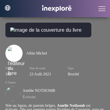
Albin Michel
Pages
Date de sortie
Type
162
23 Août 2023
Broché
L'Auteur
Amélie NOTHOMB
Écrivain
Née au Japon, de parents belges,
Amélie Nothomb
est
écrivain. Dès son premier roman
Hygiène de l’assassin
, paru en