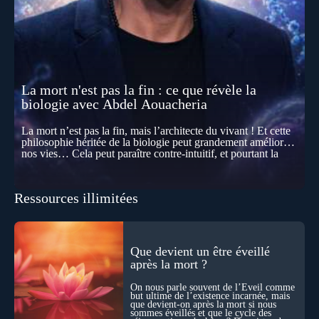
La mort n'est pas la fin : ce que révèle la
biologie avec Abdel Aouacheria
La mort n’est pas la fin, mais l’architecte du vivant ! Et cette
philosophie héritée de la biologie peut grandement améliorer
nos vies… Cela peut paraître contre-intuitif, et pourtant la
biologie contemporaine montre que la mort n’est pas
seulement une disparition… elle est aussi une force de
transformation et d’organisation au cœur de la Vie. Nos corps
Ressources illimitées
se construisent grâce à des milliers de morts cellulaires
invisibles. Développement, immunité, cerveau : ces
effacements nécessaires façonnent la vie elle-même. À toutes
les échelles, la mort apparaît moins comme une rupture que
comme une logique active du vivant. Alors, la biologie peut-
Que devient un être éveillé
elle transformer notre manière de penser la mort ? Existe-t-il
après la mort ?
des ponts avec nos intuitions métaphysiques sur le cycle de
l’âme ? Nous en parlons avec Abdel Aouacheria, docteur en
On nous parle souvent de l’Éveil comme
biochimie et spécialiste de la mort cellulaire.
but ultime de l’existence incarnée, mais
que devient-on après la mort si nous
sommes éveillés et que le cycle des