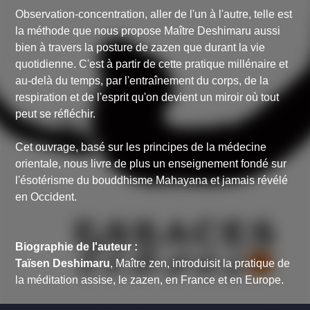
Observation-concentration, aller de l'un à l'autre, telle est
la méthode que nous propose Maître Deshimaru aussi
bien à travers la posture de zazen que durant la vie
quotidienne. C'est à partir de cette pratique millénaire et
au-delà du temps, par l'entraînement du corps, de la
respiration et de l'esprit qu'on devient un miroir où tout
peut se réfléchir.
Cet ouvrage, basé sur les principes de la médecine
orientale, nous livre de plus un enseignement fondé sur
l'ésotérisme du bouddhisme Mahayana et jamais révélé
en Occident.
Biographie de l'auteur :
Taïsen Deshimaru
, Maître zen, introduisit la pratique de
la méditation assise, le zazen, en France et en Europe.