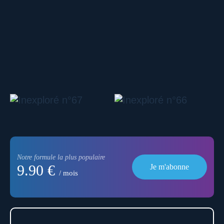
Notre formule la plus populaire
9.90 €
Je m'abonne
/ mois