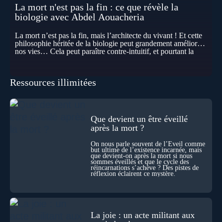
La mort n'est pas la fin : ce que révèle la
biologie avec Abdel Aouacheria
La mort n’est pas la fin, mais l’architecte du vivant ! Et cette
philosophie héritée de la biologie peut grandement améliorer
nos vies… Cela peut paraître contre-intuitif, et pourtant la
biologie contemporaine montre que la mort n’est pas
seulement une disparition… elle est aussi une force de
transformation et d’organisation au cœur de la Vie. Nos corps
Ressources illimitées
se construisent grâce à des milliers de morts cellulaires
invisibles. Développement, immunité, cerveau : ces
effacements nécessaires façonnent la vie elle-même. À toutes
les échelles, la mort apparaît moins comme une rupture que
comme une logique active du vivant. Alors, la biologie peut-
Que devient un être éveillé
elle transformer notre manière de penser la mort ? Existe-t-il
après la mort ?
des ponts avec nos intuitions métaphysiques sur le cycle de
l’âme ? Nous en parlons avec Abdel Aouacheria, docteur en
On nous parle souvent de l’Éveil comme
biochimie et spécialiste de la mort cellulaire.
but ultime de l’existence incarnée, mais
que devient-on après la mort si nous
sommes éveillés et que le cycle des
réincarnations s’achève ? Des pistes de
réflexion éclairent ce mystère.
La joie : un acte militant aux