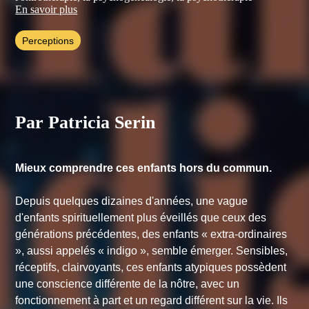
d’enfants, la somato thérapie, l'accompagnement de fin de vie,
En savoir plus
la sophrologie, l'hypnose, et l'EMDR.
Perceptions
Elle fait partie depuis plusieurs années du réseau des
professionnels de santé de l'INREES qui offre un espace
d’accueil et d’écoute de l’extraordinaire.
Retrouvez toutes les informations de Patricia Serin sur son site :
serin-patricia.com
.
Par Patricia Serin
Mieux comprendre ces enfants hors du commun.
Depuis quelques dizaines d'années, une vague
d'enfants spirituellement plus éveillés que ceux des
générations précédentes, des enfants « extra-ordinaires
», aussi appelés « indigo », semble émerger. Sensibles,
réceptifs, clairvoyants, ces enfants atypiques possèdent
une conscience différente de la nôtre, avec un
fonctionnement à part et un regard différent sur la vie. Ils