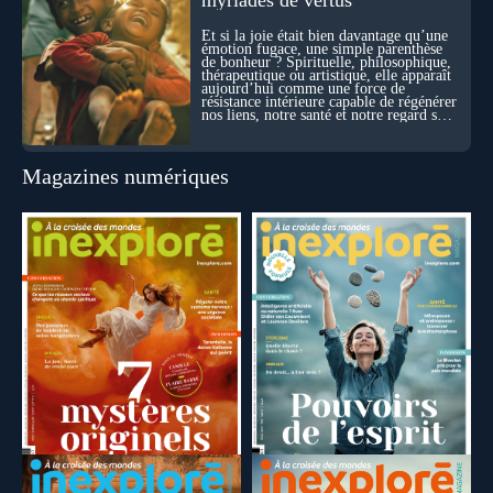
Et si la joie était bien davantage qu’une
émotion fugace, une simple parenthèse
de bonheur ? Spirituelle, philosophique,
thérapeutique ou artistique, elle apparaît
aujourd’hui comme une force de
résistance intérieure capable de régénérer
nos liens, notre santé et notre regard sur
le monde.
Magazines numériques