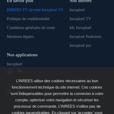
En savoir plus
Nos univers
INREES TV devient Inexploré TV
Inexploré
Politique de confidentialité
Inexploré TV
Conditions générales de vente
My Inexploré
Mentions légales
Inexploré Praticiens
Inexploré pro
Nos applications
Inexploré
L’INREES utilise des cookies nécessaires au bon
Inexploré TV
fonctionnement technique du site internet. Ces cookies
sont indispensables pour permettre la connexion à votre
compte, optimiser votre navigation et sécuriser les
processus de commande. L’INREES n’utilise pas de
cookies paramétrables. En cliquant sur ‘accepter’ vous
Inexploré est édité par INREES - Copyright © 2007 - 2026 -