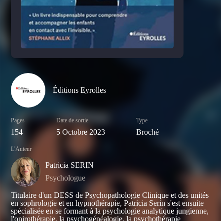
Éditions Eyrolles
Pages
Date de sortie
Type
154
5 Octobre 2023
Broché
L'Auteur
Patricia SERIN
Psychologue
Titulaire d'un DESS de Psychopathologie Clinique et des unités
en sophrologie et en hypnothérapie, Patricia Serin s'est ensuite
spécialisée en se formant à la psychologie analytique jungienne,
l'onirothérapie, la psychogénéalogie, la psychothérapie