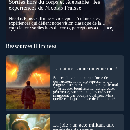
Sorties hors du corps et télépathie : les
expériences de Nicolas Fraisse
Nicolas Fraisse affirme vivre depuis l’enfance des
expériences qui défient notre vision classique de la
conscience : sorties hors du corps, perceptions à distance,
télépathie spontanée… Comment accueillir ces phénomènes
pour les intégrer dans un nouveau paradigme ? Peut-on
réellement “être” un autre lieu, percevoir à distance ou capter
Ressources illimitées
les pensées d’autrui ? Que deviennent l’espace, le temps… et
même notre identité lorsque certaines frontières semblent
disparaître ? Au fil de cet échange, Nicolas raconte ses
expériences les plus troublantes : visions vérifiées,
explorations du cosmos, présence d’autres consciences
La nature : amie ou ennemie ?
durant ses sorties, protocoles scientifiques… et toujours, cette
sensation étrange d’être relié à bien plus vaste que lui-même
Source de vie autant que force de
! Sommes-nous à l’aube d’une révolution de la conscience ?
destruction, la nature représente une
Sans doute. Mais encore faut-il accepter d’explorer ces
énigme. Incarne-t-elle le bien ou le mal
territoires avec lucidité, et rigueur…
? Vertueuse, bienfaisante, dangereuse,
généreuse, surprenante, les mots ne
manquent pas pour la qualifier. Mais
quelle est la juste place de l’humanité au
cœur du vivant ?
La joie : un acte militant aux
myriades de vertus