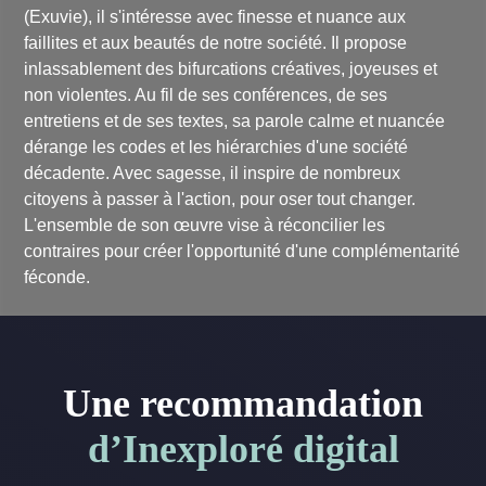
(Exuvie), il s'intéresse avec finesse et nuance aux
faillites et aux beautés de notre société. Il propose
inlassablement des bifurcations créatives, joyeuses et
non violentes. Au fil de ses conférences, de ses
entretiens et de ses textes, sa parole calme et nuancée
dérange les codes et les hiérarchies d'une société
décadente. Avec sagesse, il inspire de nombreux
citoyens à passer à l'action, pour oser tout changer.
L'ensemble de son œuvre vise à réconcilier les
contraires pour créer l'opportunité d'une complémentarité
féconde.
Une recommandation
d’Inexploré digital