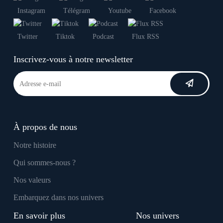
Instagram
Télégram
Youtube
Facebook
Twitter
Tiktok
Podcast
Flux RSS
Inscrivez-vous à notre newsletter
À propos de nous
Notre histoire
Qui sommes-nous ?
Nos valeurs
Embarquez dans nos univers
En savoir plus
Nos univers