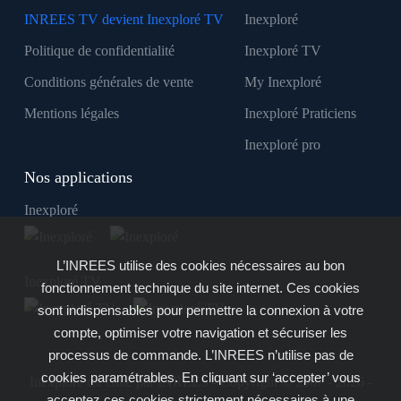
INREES TV devient Inexploré TV
Inexploré
Politique de confidentialité
Inexploré TV
Conditions générales de vente
My Inexploré
Mentions légales
Inexploré Praticiens
Inexploré pro
Nos applications
Inexploré
L’INREES utilise des cookies nécessaires au bon
Inexploré TV
fonctionnement technique du site internet. Ces cookies
sont indispensables pour permettre la connexion à votre
compte, optimiser votre navigation et sécuriser les
processus de commande. L’INREES n’utilise pas de
cookies paramétrables. En cliquant sur ‘accepter’ vous
Inexploré est édité par INREES - Copyright © 2007 - 2026 -
acceptez ces cookies strictement nécessaires à une