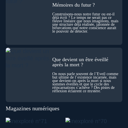
durant ses sorties, protocoles scientifiques… et toujours, cette
Mémoires du futur ?
sensation étrange d’être relié à bien plus vaste que lui-même
! Sommes-nous à l’aube d’une révolution de la conscience ?
Construisons-nous notre futur ou est-il
déjà écrit ? Le temps ne serait pas ce
Sans doute. Mais encore faut-il accepter d’explorer ces
fleuve linéaire que nous imaginons, mais
territoires avec lucidité, et rigueur…
une structure déjà réalisée, jalonnée de
bifurcations que notre conscience aurait
le pouvoir de détecter.
Que devient un être éveillé
après la mort ?
On nous parle souvent de l’Éveil comme
but ultime de l’existence incarnée, mais
que devient-on après la mort si nous
sommes éveillés et que le cycle des
réincarnations s’achève ? Des pistes de
réflexion éclairent ce mystère.
Magazines numériques