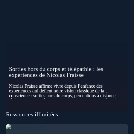
Sorties hors du corps et télépathie : les
expériences de Nicolas Fraisse
Nicolas Fraisse affirme vivre depuis l’enfance des
expériences qui défient notre vision classique de la
conscience : sorties hors du corps, perceptions à distance,
télépathie spontanée… Comment accueillir ces phénomènes
pour les intégrer dans un nouveau paradigme ? Peut-on
réellement “être” un autre lieu, percevoir à distance ou capter
Ressources illimitées
les pensées d’autrui ? Que deviennent l’espace, le temps… et
même notre identité lorsque certaines frontières semblent
disparaître ? Au fil de cet échange, Nicolas raconte ses
expériences les plus troublantes : visions vérifiées,
explorations du cosmos, présence d’autres consciences