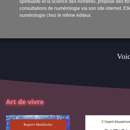
spiritualité et la science des nombres, propose des fo
consultations de numérologie via son site internet. Ell
numérologie
chez le même éditeur.
Voic