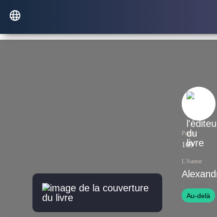
Pages
169
L'Auteur
Alexand
Au-delà