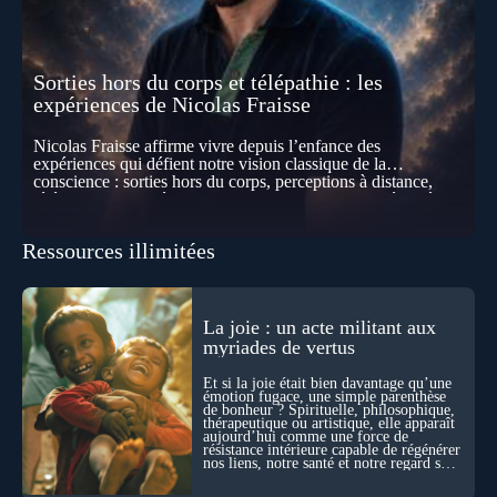
Sorties hors du corps et télépathie : les
expériences de Nicolas Fraisse
Nicolas Fraisse affirme vivre depuis l’enfance des
expériences qui défient notre vision classique de la
conscience : sorties hors du corps, perceptions à distance,
télépathie spontanée… Comment accueillir ces phénomènes
pour les intégrer dans un nouveau paradigme ? Peut-on
réellement “être” un autre lieu, percevoir à distance ou capter
Ressources illimitées
les pensées d’autrui ? Que deviennent l’espace, le temps… et
même notre identité lorsque certaines frontières semblent
disparaître ? Au fil de cet échange, Nicolas raconte ses
expériences les plus troublantes : visions vérifiées,
explorations du cosmos, présence d’autres consciences
La joie : un acte militant aux
durant ses sorties, protocoles scientifiques… et toujours, cette
myriades de vertus
sensation étrange d’être relié à bien plus vaste que lui-même
! Sommes-nous à l’aube d’une révolution de la conscience ?
Et si la joie était bien davantage qu’une
Sans doute. Mais encore faut-il accepter d’explorer ces
émotion fugace, une simple parenthèse
de bonheur ? Spirituelle, philosophique,
territoires avec lucidité, et rigueur…
thérapeutique ou artistique, elle apparaît
aujourd’hui comme une force de
résistance intérieure capable de régénérer
nos liens, notre santé et notre regard sur
le monde.