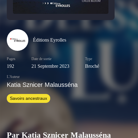
Éditions Eyrolles
Pages
Date de sortie
Type
192
21 Septembre 2023
Broché
L'Auteur
Katia Sznicer Malausséna
Savoirs ancestraux
Par Katia Sznicer Malausséna