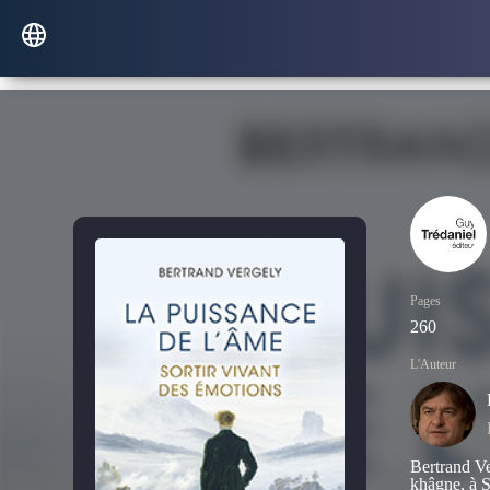
Pages
260
L'Auteur
Bertrand Ve
khâgne, à S