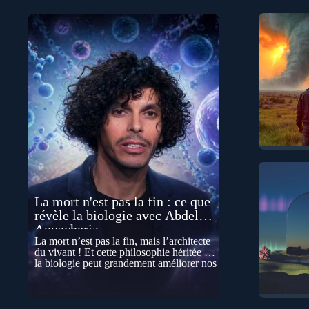
La mort n'est pas la fin : ce que
révèle la biologie avec Abdel
Aouacheria
La mort n’est pas la fin, mais l’architecte
du vivant ! Et cette philosophie héritée de
la biologie peut grandement améliorer nos
vies… Cela peut paraître contre-intuitif, et
pourtant la biologie contemporaine
montre que la mort n’est pas seulement
une disparition… elle est aussi une force