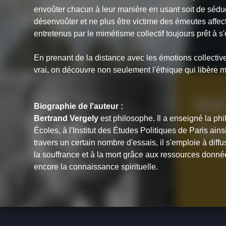
envoûter chacun à leur manière en usant soit de séduc
désenvoûter et ne plus être victime des émeutes affec
entretenus par le mimétisme collectif toujours prêt à s
En prenant de la distance avec les émotions collectiv
vrai, on découvre non seulement l'éthique qui libère ma
Biographie de l'auteur :
Bertrand Vergely
est philosophe. Il a enseigné la ph
Écoles, à l'Institut des Études Politiques de Paris ains
travers un certain nombre d'essais, il s'emploie à diffu
la souffrance et à la mort grâce aux ressources donné
encore la connaissance spirituelle.