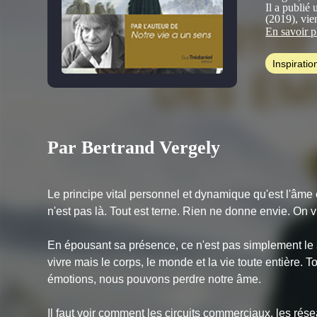
Il a publié 
(2019), vie
En savoir p
Ses autres
20 000 exe
Inspiratio
interdite
(J.
monde
(Pre
monde (Car
Par Bertrand Vergely
Le principe vital personnel et dynamique qu'est l'âme e
n'est pas là. Tout est terne. Rien ne donne envie. On 
En épousant sa présence, ce n'est pas simplement le se
vivre mais le corps, le monde et la vie toute entière. T
émotions, nous pouvons perdre notre âme.
Il faut voir comment les circuits commerciaux, les rése