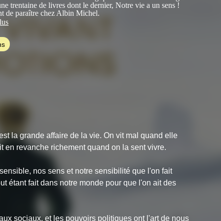
une trentaine de livres dont le dernier,
Notre vie a un sens !
nt de paraître chez Albin Michel.
lus
 ouvrages sont notamment :
Retour à l'émerveillement
(plus de
mplaires vendus),
Deviens qui tu es
(Albin Michel),
La Mort
ns
-C. Lattès, 2001),
Le Silence de Dieu : face aux malheurs du
sses de la Renaissance, 2006) ou
Une vie pour se mettre au
net Nord, 2010).
st la grande affaire de la vie. On vit mal quand elle
vit en revanche richement quand on la sent vivre.
nsible, nos sens et notre sensibilité que l'on fait
out étant fait dans notre monde pour que l'on ait des
aux sociaux, et les pouvoirs politiques ont l'art de nous