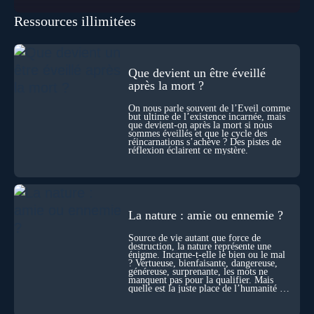
transformation et d’organisation au cœur de la Vie. Nos corps
Ressources illimitées
se construisent grâce à des milliers de morts cellulaires
invisibles. Développement, immunité, cerveau : ces
effacements nécessaires façonnent la vie elle-même. À toutes
les échelles, la mort apparaît moins comme une rupture que
comme une logique active du vivant. Alors, la biologie peut-
Que devient un être éveillé
elle transformer notre manière de penser la mort ? Existe-t-il
après la mort ?
des ponts avec nos intuitions métaphysiques sur le cycle de
l’âme ? Nous en parlons avec Abdel Aouacheria, docteur en
On nous parle souvent de l’Éveil comme
biochimie et spécialiste de la mort cellulaire.
but ultime de l’existence incarnée, mais
que devient-on après la mort si nous
sommes éveillés et que le cycle des
réincarnations s’achève ? Des pistes de
réflexion éclairent ce mystère.
La nature : amie ou ennemie ?
Source de vie autant que force de
destruction, la nature représente une
énigme. Incarne-t-elle le bien ou le mal
? Vertueuse, bienfaisante, dangereuse,
généreuse, surprenante, les mots ne
manquent pas pour la qualifier. Mais
quelle est la juste place de l’humanité au
cœur du vivant ?