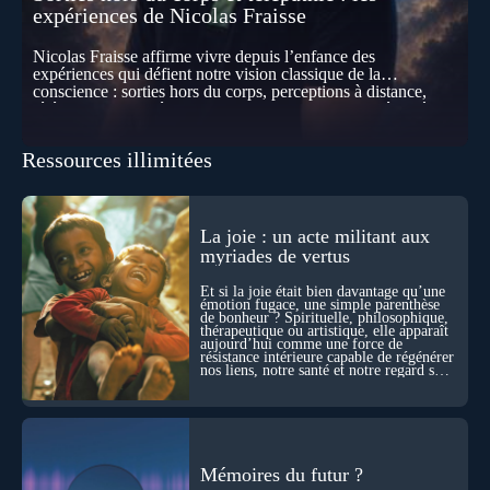
expériences de Nicolas Fraisse
Nicolas Fraisse affirme vivre depuis l’enfance des
expériences qui défient notre vision classique de la
conscience : sorties hors du corps, perceptions à distance,
télépathie spontanée… Comment accueillir ces phénomènes
pour les intégrer dans un nouveau paradigme ? Peut-on
réellement “être” un autre lieu, percevoir à distance ou capter
Ressources illimitées
les pensées d’autrui ? Que deviennent l’espace, le temps… et
même notre identité lorsque certaines frontières semblent
disparaître ? Au fil de cet échange, Nicolas raconte ses
expériences les plus troublantes : visions vérifiées,
explorations du cosmos, présence d’autres consciences
La joie : un acte militant aux
durant ses sorties, protocoles scientifiques… et toujours, cette
myriades de vertus
sensation étrange d’être relié à bien plus vaste que lui-même
! Sommes-nous à l’aube d’une révolution de la conscience ?
Et si la joie était bien davantage qu’une
Sans doute. Mais encore faut-il accepter d’explorer ces
émotion fugace, une simple parenthèse
de bonheur ? Spirituelle, philosophique,
territoires avec lucidité, et rigueur…
thérapeutique ou artistique, elle apparaît
aujourd’hui comme une force de
résistance intérieure capable de régénérer
nos liens, notre santé et notre regard sur
le monde.
Mémoires du futur ?