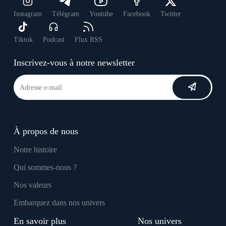
Instagram
Télégram
Youtube
Facebook
Twitter
Tiktok
Podcast
Flux RSS
Inscrivez-vous à notre newsletter
À propos de nous
Notre histoire
Qui sommes-nous ?
Nos valeurs
Embarquez dans nos univers
En savoir plus
Nos univers