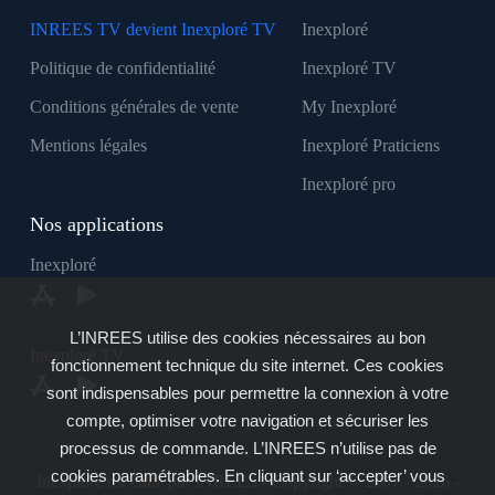
INREES TV devient Inexploré TV
Inexploré
Politique de confidentialité
Inexploré TV
Conditions générales de vente
My Inexploré
Mentions légales
Inexploré Praticiens
Inexploré pro
Nos applications
Inexploré
L’INREES utilise des cookies nécessaires au bon
Inexploré TV
fonctionnement technique du site internet. Ces cookies
sont indispensables pour permettre la connexion à votre
compte, optimiser votre navigation et sécuriser les
processus de commande. L’INREES n’utilise pas de
cookies paramétrables. En cliquant sur ‘accepter’ vous
Inexploré est édité par INREES - Copyright © 2007 - 2026 -