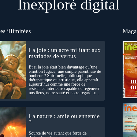
Inexploré digital
es illimitées
Magaz
La joie : un acte militant aux
myriades de vertus
Et si la joie était bien davantage qu’une
émotion fugace, une simple parenthèse de
bonheur ? Spirituelle, philosophique,
thérapeutique ou artistique, elle apparaît
aujourd’hui comme une force de
résistance intérieure capable de régénérer
nos liens, notre santé et notre regard sur
le monde.
La nature : amie ou ennemie
?
Source de vie autant que force de