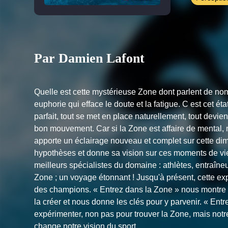
Par Damien Lafont
Quelle est cette mystérieuse Zone dont parlent de no
euphorie qui efface le doute et la fatigue. C est cet é
parfait, tout se met en place naturellement, tout devien
bon mouvement. Car si la Zone est affaire de mental, n
apporte un éclairage nouveau et complet sur cette dim
hypothèses et donne sa vision sur ces moments de v
meilleurs spécialistes du domaine : athlètes, entraîne
Zone ; un voyage étonnant ! Jusqu'à présent, cette ex
des champions. « Entrez dans la Zone » nous montre 
la créer et nous donne les clés pour y parvenir. « Entr
expérimenter, non pas pour trouver la Zone, mais notr
change notre vision du sport.