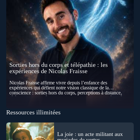
Sorties hors du corps et télépathie : les
expériences de Nicolas Fraisse
Nicolas Fraisse affirme vivre depuis l’enfance des
expériences qui défient notre vision classique de la
conscience : sorties hors du corps, perceptions à distance,
télépathie spontanée… Comment accueillir ces phénomènes
pour les intégrer dans un nouveau paradigme ? Peut-on
réellement “être” un autre lieu, percevoir à distance ou capter
Ressources illimitées
les pensées d’autrui ? Que deviennent l’espace, le temps… et
même notre identité lorsque certaines frontières semblent
disparaître ? Au fil de cet échange, Nicolas raconte ses
expériences les plus troublantes : visions vérifiées,
explorations du cosmos, présence d’autres consciences
La joie : un acte militant aux
durant ses sorties, protocoles scientifiques… et toujours, cette
myriades de vertus