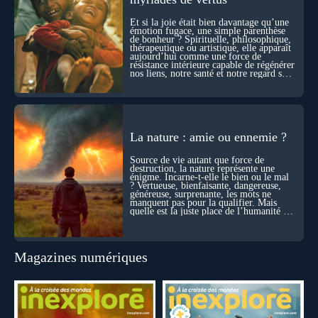
sensation étrange d’être relié à bien plus vaste que lui-même
! Sommes-nous à l’aube d’une révolution de la conscience ?
Et si la joie était bien davantage qu’une
Sans doute. Mais encore faut-il accepter d’explorer ces
émotion fugace, une simple parenthèse
de bonheur ? Spirituelle, philosophique,
territoires avec lucidité, et rigueur…
thérapeutique ou artistique, elle apparaît
aujourd’hui comme une force de
résistance intérieure capable de régénérer
nos liens, notre santé et notre regard sur
le monde.
La nature : amie ou ennemie ?
Source de vie autant que force de
destruction, la nature représente une
énigme. Incarne-t-elle le bien ou le mal
? Vertueuse, bienfaisante, dangereuse,
généreuse, surprenante, les mots ne
manquent pas pour la qualifier. Mais
quelle est la juste place de l’humanité au
cœur du vivant ?
Magazines numériques