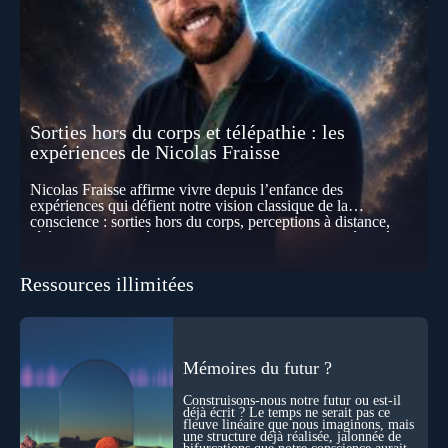
Sorties hors du corps et télépathie : les
expériences de Nicolas Fraisse
Nicolas Fraisse affirme vivre depuis l’enfance des
expériences qui défient notre vision classique de la
conscience : sorties hors du corps, perceptions à distance,
télépathie spontanée… Comment accueillir ces phénomènes
pour les intégrer dans un nouveau paradigme ? Peut-on
réellement “être” un autre lieu, percevoir à distance ou capter
Ressources illimitées
les pensées d’autrui ? Que deviennent l’espace, le temps… et
même notre identité lorsque certaines frontières semblent
disparaître ? Au fil de cet échange, Nicolas raconte ses
expériences les plus troublantes : visions vérifiées,
explorations du cosmos, présence d’autres consciences
durant ses sorties, protocoles scientifiques… et toujours, cette
Mémoires du futur ?
sensation étrange d’être relié à bien plus vaste que lui-même
! Sommes-nous à l’aube d’une révolution de la conscience ?
Construisons-nous notre futur ou est-il
Sans doute. Mais encore faut-il accepter d’explorer ces
déjà écrit ? Le temps ne serait pas ce
fleuve linéaire que nous imaginons, mais
territoires avec lucidité, et rigueur…
une structure déjà réalisée, jalonnée de