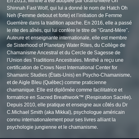
En 2013, Minthé a été adoptée par Grand-Mère Oh
Shinnah Fast Wolf, qui lui a donné le nom de Hatch Oh
Neh (Femme debout et forte) et l'initiation de Femme
Guerrière dans la tradition apache. En 2016, elle a passé
le rite des aînés, qui lui confère le titre de "Grand-Mère".
Auteure et enseignante internationale, elle est membre
de Sisterhood of Planetary Water Rites, du Collège de
Chamanisme Ancestral et du Cercle de Sagesse de
l'Union des Traditions Ancestrales. Minthé a reçu une
certification de Crows Nest International Center for
Shamanic Studies (États-Unis) en Psycho-Chamanisme,
et de Aigle Bleu (Québec) comme praticienne
chamanique. Elle est diplômée comme facilitatrice et
formatrice en Sacred Breathwork™ (Respiration Sacrée).
Depuis 2010, elle pratique et enseigne aux côtés du Dr
C.Michael Smith (aka Mikkal), psychologue américain
connu internationalement pour ses livres alliant la
psychologie jungienne et le chamanisme.