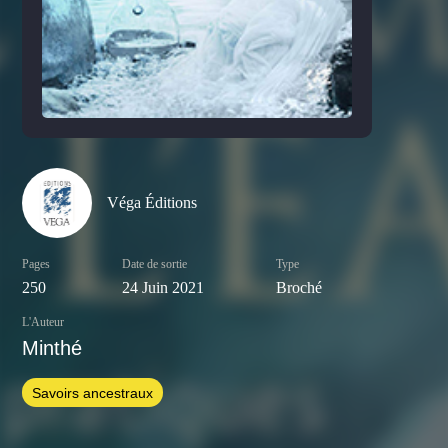
Véga Éditions
Pages
Date de sortie
Type
250
24 Juin 2021
Broché
L'Auteur
Minthé
Savoirs ancestraux