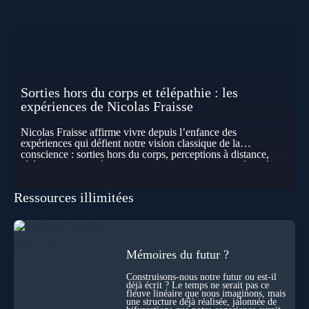
Sorties hors du corps et télépathie : les
expériences de Nicolas Fraisse
Nicolas Fraisse affirme vivre depuis l’enfance des
expériences qui défient notre vision classique de la
conscience : sorties hors du corps, perceptions à distance,
télépathie spontanée… Comment accueillir ces phénomènes
pour les intégrer dans un nouveau paradigme ? Peut-on
réellement “être” un autre lieu, percevoir à distance ou capter
Ressources illimitées
les pensées d’autrui ? Que deviennent l’espace, le temps… et
même notre identité lorsque certaines frontières semblent
disparaître ? Au fil de cet échange, Nicolas raconte ses
expériences les plus troublantes : visions vérifiées,
explorations du cosmos, présence d’autres consciences
durant ses sorties, protocoles scientifiques… et toujours, cette
Mémoires du futur ?
sensation étrange d’être relié à bien plus vaste que lui-même
! Sommes-nous à l’aube d’une révolution de la conscience ?
Construisons-nous notre futur ou est-il
déjà écrit ? Le temps ne serait pas ce
Sans doute. Mais encore faut-il accepter d’explorer ces
fleuve linéaire que nous imaginons, mais
territoires avec lucidité, et rigueur…
une structure déjà réalisée, jalonnée de