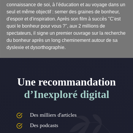
connaissance de soi, à l'éducation et au voyage dans un
seul et même objectif : semer des graines de bonheur,
d'espoir et d'inspiration. Après son film à succès "C'est
quoi le bonheur pour vous ?", aux 2 millions de
spectateurs, il signe un premier ouvrage sur la recherche
du bonheur après un long cheminement autour de sa
dyslexie et dysorthographie.
Une recommandation
d’Inexploré digital
Des milliers d'articles
Des podcasts