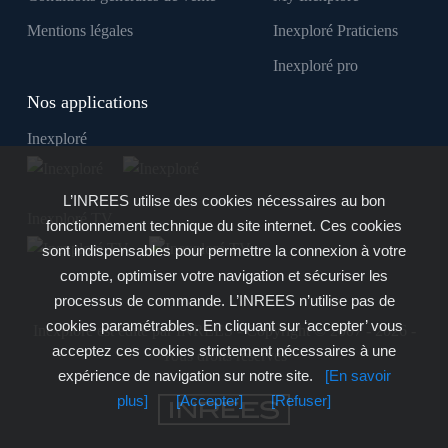
Mentions légales
Inexploré Praticiens
Inexploré pro
Nos applications
Inexploré
L’INREES utilise des cookies nécessaires au bon
Inexploré TV
fonctionnement technique du site internet. Ces cookies
sont indispensables pour permettre la connexion à votre
compte, optimiser votre navigation et sécuriser les
processus de commande. L’INREES n’utilise pas de
cookies paramétrables. En cliquant sur ‘accepter’ vous
Inexploré est édité par INREES - Copyright © 2007 - 2026 -
acceptez ces cookies strictement nécessaires à une
Tous droits réservés
expérience de navigation sur notre site.
[En savoir
plus]
[Accepter]
[Refuser]