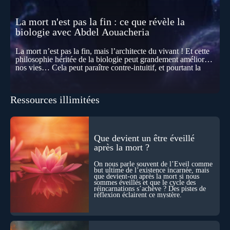
La mort n'est pas la fin : ce que révèle la
biologie avec Abdel Aouacheria
La mort n’est pas la fin, mais l’architecte du vivant ! Et cette
philosophie héritée de la biologie peut grandement améliorer
nos vies… Cela peut paraître contre-intuitif, et pourtant la
biologie contemporaine montre que la mort n’est pas
seulement une disparition… elle est aussi une force de
transformation et d’organisation au cœur de la Vie. Nos corps
Ressources illimitées
se construisent grâce à des milliers de morts cellulaires
invisibles. Développement, immunité, cerveau : ces
effacements nécessaires façonnent la vie elle-même. À toutes
les échelles, la mort apparaît moins comme une rupture que
comme une logique active du vivant. Alors, la biologie peut-
Que devient un être éveillé
elle transformer notre manière de penser la mort ? Existe-t-il
après la mort ?
des ponts avec nos intuitions métaphysiques sur le cycle de
l’âme ? Nous en parlons avec Abdel Aouacheria, docteur en
On nous parle souvent de l’Éveil comme
biochimie et spécialiste de la mort cellulaire.
but ultime de l’existence incarnée, mais
que devient-on après la mort si nous
sommes éveillés et que le cycle des
réincarnations s’achève ? Des pistes de
réflexion éclairent ce mystère.