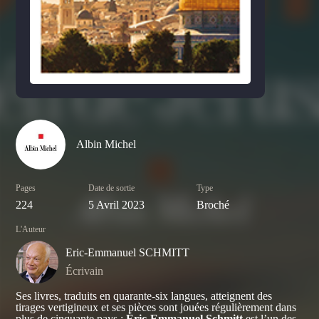
Albin Michel
Pages
Date de sortie
Type
224
5 Avril 2023
Broché
L'Auteur
Eric-Emmanuel SCHMITT
Écrivain
Ses livres, traduits en quarante-six langues, atteignent des
tirages vertigineux et ses pièces sont jouées régulièrement dans
plus de cinquante pays :
Éric-Emmanuel Schmitt
est l’un des