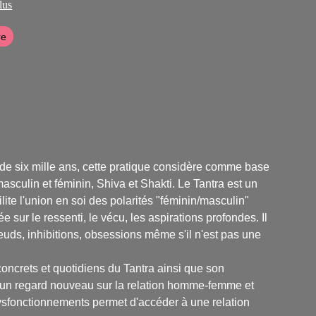
r).
lus
re
s de six mille ans, cette pratique considère comme base
asculin et féminin, Shiva et Shakti. Le Tantra est un
cilite l'union en soi des polarités "féminin/masculin"
 sur le ressenti, le vécu, les aspirations profondes. Il
oeuds, inhibitions, obsessions même s'il n'est pas une
concrets et quotidiens du Tantra ainsi que son
ose un regard nouveau sur la relation homme-femme et
sfonctionnements permet d'accéder à une relation