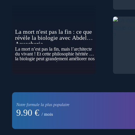
La mort n'est pas la fin : ce que
révèle la biologie avec Abdel
Aouacheria
La mort n’est pas la fin, mais l’architecte
du vivant ! Et cette philosophie héritée de
la biologie peut grandement améliorer nos
vies… Cela peut paraître contre-intuitif, et
pourtant la biologie contemporaine
montre que la mort n’est pas seulement
une disparition… elle est aussi une force
de transformation et d’organisation au
cœur de la Vie. Nos corps se construisent
grâce à des milliers de morts cellulaires
invisibles. Développement, immunité,
cerveau : ces effacements nécessaires
Notre formule la plus populaire
façonnent la vie elle-même. À toutes les
9.90 €
échelles, la mort apparaît moins comme
/ mois
une rupture que comme une logique
active du vivant. Alors, la biologie peut-
elle transformer notre manière de penser
la mort ? Existe-t-il des ponts avec nos