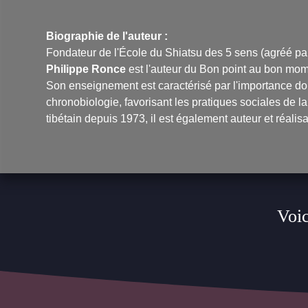
Biographie de l'auteur :
Fondateur de l'École du Shiatsu des 5 sens (agréé par 
Philippe Ronce
est l'auteur du
Bon point au bon mom
Son enseignement est caractérisé par l'importance do
chronobiologie, favorisant les pratiques sociales de l
tibétain depuis 1973, il est également auteur et réal
Voic