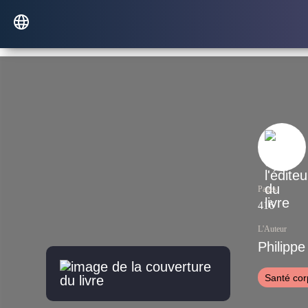
Pages
416
L'Auteur
Philipp
Santé cor