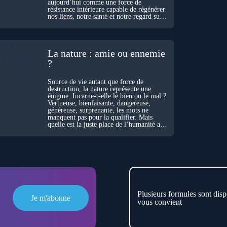
aujourd’hui comme une force de
résistance intérieure capable de régénérer
nos liens, notre santé et notre regard sur
le monde.
La nature : amie ou ennemie
?
Source de vie autant que force de
destruction, la nature représente une
énigme. Incarne-t-elle le bien ou le mal ?
Vertueuse, bienfaisante, dangereuse,
généreuse, surprenante, les mots ne
manquent pas pour la qualifier. Mais
quelle est la juste place de l’humanité au
cœur du vivant ?
Plusieurs formules sont disp
Je m'abonne
vous convient