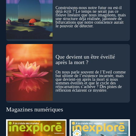
des ponts avec nos intuitions métaphysiques sur le cycle de
l’âme ? Nous en parlons avec Abdel Aouacheria, docteur en
Construisons-nous notre futur ou est-il
biochimie et spécialiste de la mort cellulaire.
déjà écrit ? Le temps ne serait pas ce
fleuve linéaire que nous imaginons, mais
une structure déjà réalisée, jalonnée de
bifurcations que notre conscience aurait
le pouvoir de détecter.
Que devient un être éveillé
après la mort ?
On nous parle souvent de l’Éveil comme
but ultime de l’existence incarnée, mais
que devient-on après la mort si nous
sommes éveillés et que le cycle des
réincarnations s’achève ? Des pistes de
réflexion éclairent ce mystère.
Magazines numériques