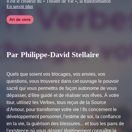
Il est le créateur du « Théâtre de Vie », la transformation
joyeuse de l’individu par le Jeu. Visitez le site :
En savoir plus
www.theatredevie.com
Art de vivre
Il effectue un travail novateur sur le Féminin sacré.
Voir son
dernier article à ce sujet
Et il effectue des soins chamaniques.
Voir l’article
Visitez son site
et
ses vidéos d’humour
.
Par Philippe-David Stellaire
Quels que soient vos blocages, vos envies, vos
questions, vous trouverez dans cet ouvrage le pouvoir
sacré qui vous permettra de façon autonome de vous
dépasser, d'être guidé et de réaliser vos rêves. À votre
tour, utilisez les Verbes, tous reçus de la Source
d'Amour, pour transformer votre vie ! Ils concernent le
développement personnel, l'estime de soi, la confiance
en la vie, la guérison des blessures... et tous les pans de
l'existence où vous désirez légitimement connaître la