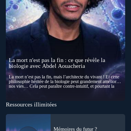
La mort n'est pas la fin : ce que révèle la
biologie avec Abdel Aouacheria
La mort n’est pas la fin, mais l’architecte du vivant ! Et cette
philosophie héritée de la biologie peut grandement améliorer
nos vies… Cela peut paraître contre-intuitif, et pourtant la
biologie contemporaine montre que la mort n’est pas
seulement une disparition… elle est aussi une force de
transformation et d’organisation au cœur de la Vie. Nos corps
Ressources illimitées
se construisent grâce à des milliers de morts cellulaires
invisibles. Développement, immunité, cerveau : ces
effacements nécessaires façonnent la vie elle-même. À toutes
les échelles, la mort apparaît moins comme une rupture que
comme une logique active du vivant. Alors, la biologie peut-
elle transformer notre manière de penser la mort ? Existe-t-il
Mémoires du futur ?