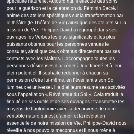
spécialité naturelle. Aujourd’hui, il effectue des soins
pour la guérison et la célébration du Féminin Sacré. Il
anime des ateliers spécifiques sur la transformation par
le théâtre (le Théâtre de Vie) ainsi que des ateliers sur la
mission de Vie. Philippe-David a regroupé dans ses
ouvrages les Verbes les plus significatifs et les plus
puissants obtenus pour les personnes venues le
consulter, ainsi que ceux obtenus directement par ses
contacts avec les Maîtres. Il accompagne toutes les
personnes désireuses d’accéder à leur liberté et à leur
plein potentiel. Il souhaite redonner à chacun sa
permission d’être lui-même, en l’éveillant à son Soi
lumineux et universel. Il a d’ailleurs résumé ses activités
sous l’appellation « Révélateur du Soi ». Cela traduit la
finalité de ses outils et de ses ouvrages : transmettre les
moyens de l’autonomie avec la découverte de notre
véritable nature qui est d’aimer, et la révélation
essentielle de notre mission de Vie. Philippe-David nous
réveille à nos pouvoirs méconnus et il nous mène à