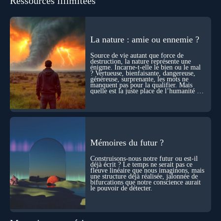
Ressources illimitées
les pensées d’autrui ? Que deviennent l’espace, le temps… et
même notre identité lorsque certaines frontières semblent
disparaître ? Au fil de cet échange, Nicolas raconte ses
expériences les plus troublantes : visions vérifiées,
explorations du cosmos, présence d’autres consciences
La nature : amie ou ennemie ?
durant ses sorties, protocoles scientifiques… et toujours, cette
sensation étrange d’être relié à bien plus vaste que lui-même
Source de vie autant que force de
! Sommes-nous à l’aube d’une révolution de la conscience ?
destruction, la nature représente une
Sans doute. Mais encore faut-il accepter d’explorer ces
énigme. Incarne-t-elle le bien ou le mal
territoires avec lucidité, et rigueur…
? Vertueuse, bienfaisante, dangereuse,
généreuse, surprenante, les mots ne
manquent pas pour la qualifier. Mais
quelle est la juste place de l’humanité au
cœur du vivant ?
Mémoires du futur ?
Construisons-nous notre futur ou est-il
déjà écrit ? Le temps ne serait pas ce
fleuve linéaire que nous imaginons, mais
une structure déjà réalisée, jalonnée de
bifurcations que notre conscience aurait
le pouvoir de détecter.