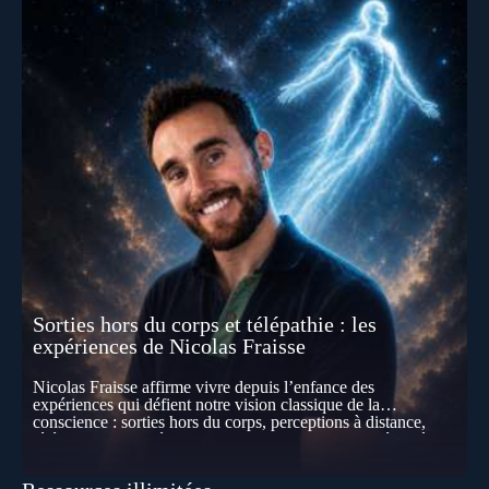
Sorties hors du corps et télépathie : les
expériences de Nicolas Fraisse
Nicolas Fraisse affirme vivre depuis l’enfance des
expériences qui défient notre vision classique de la
conscience : sorties hors du corps, perceptions à distance,
télépathie spontanée… Comment accueillir ces phénomènes
pour les intégrer dans un nouveau paradigme ? Peut-on
réellement “être” un autre lieu, percevoir à distance ou capter