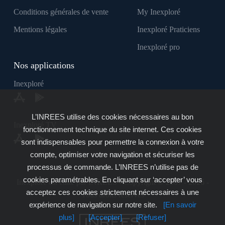
Conditions générales de vente
My Inexploré
Mentions légales
Inexploré Praticiens
Inexploré pro
Nos applications
Inexploré
L’INREES utilise des cookies nécessaires au bon
Inexploré TV
fonctionnement technique du site internet. Ces cookies
sont indispensables pour permettre la connexion à votre
compte, optimiser votre navigation et sécuriser les
processus de commande. L’INREES n’utilise pas de
cookies paramétrables. En cliquant sur ‘accepter’ vous
Inexploré est édité par INREES - Copyright © 2007 - 2026 -
acceptez ces cookies strictement nécessaires à une
Tous droits réservés
expérience de navigation sur notre site.
[En savoir
plus]
[Accepter]
[Refuser]