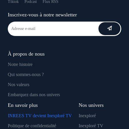
Tiktok
Podcast
Flux RSS
Inscrivez-vous à notre newsletter
À propos de nous
Notre histoire
Qui sommes-nous ?
Nos valeurs
Embarquez dans nos univers
En savoir plus
Nos univers
INREES TV devient Inexploré TV
Inexploré
Politique de confidentialité
Inexploré TV