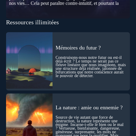
nos vies… Cela peut paraître contre-intuitif, et pourtant la
biologie contemporaine montre que la mort n’est pas
seulement une disparition… elle est aussi une force de
transformation et d’organisation au cœur de la Vie. Nos corps
Ressources illimitées
se construisent grâce à des milliers de morts cellulaires
invisibles. Développement, immunité, cerveau : ces
effacements nécessaires façonnent la vie elle-même. À toutes
les échelles, la mort apparaît moins comme une rupture que
comme une logique active du vivant. Alors, la biologie peut-
elle transformer notre manière de penser la mort ? Existe-t-il
Mémoires du futur ?
des ponts avec nos intuitions métaphysiques sur le cycle de
l’âme ? Nous en parlons avec Abdel Aouacheria, docteur en
Construisons-nous notre futur ou est-il
biochimie et spécialiste de la mort cellulaire.
déjà écrit ? Le temps ne serait pas ce
fleuve linéaire que nous imaginons, mais
une structure déjà réalisée, jalonnée de
bifurcations que notre conscience aurait
le pouvoir de détecter.
La nature : amie ou ennemie ?
Source de vie autant que force de
destruction, la nature représente une
énigme. Incarne-t-elle le bien ou le mal
? Vertueuse, bienfaisante, dangereuse,
généreuse, surprenante, les mots ne
manquent pas pour la qualifier. Mais