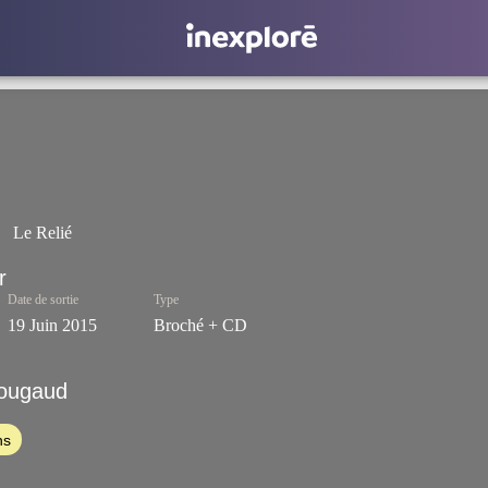
Le Relié
Date de sortie
Type
19 Juin 2015
Broché + CD
Gougaud
ns