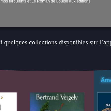
emps turbulents
et
Le Roman de Louise
aux éditions
i quelques collections disponibles sur l’ap