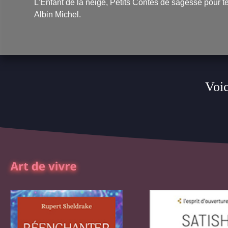
L'Enfant de la neige, Petits Contes de sagesse pour t
Albin Michel.
Voic