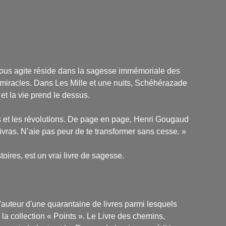
i nous agite réside dans la sagesse immémoriale des
 miracles. Dans
Les Mille et une nuits
, Schéhérazade
 et la vie prend le dessus.
res et les révolutions. De page en page, Henri Gougaud
urvivras. N’aie pas peur de te transformer sans cesse. »
istoires, est un vrai livre de sagesse.
l'auteur d'une quarantaine de livres parmi lesquels
la collection « Points ».
Le Livre des chemins,