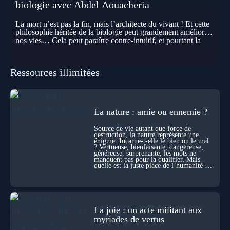
biologie avec Abdel Aouacheria
La mort n’est pas la fin, mais l’architecte du vivant ! Et cette
philosophie héritée de la biologie peut grandement améliorer
nos vies… Cela peut paraître contre-intuitif, et pourtant la
biologie contemporaine montre que la mort n’est pas
seulement une disparition… elle est aussi une force de
transformation et d’organisation au cœur de la Vie. Nos corps
Ressources illimitées
se construisent grâce à des milliers de morts cellulaires
invisibles. Développement, immunité, cerveau : ces
effacements nécessaires façonnent la vie elle-même. À toutes
les échelles, la mort apparaît moins comme une rupture que
comme une logique active du vivant. Alors, la biologie peut-
La nature : amie ou ennemie ?
elle transformer notre manière de penser la mort ? Existe-t-il
des ponts avec nos intuitions métaphysiques sur le cycle de
Source de vie autant que force de
l’âme ? Nous en parlons avec Abdel Aouacheria, docteur en
destruction, la nature représente une
biochimie et spécialiste de la mort cellulaire.
énigme. Incarne-t-elle le bien ou le mal
? Vertueuse, bienfaisante, dangereuse,
généreuse, surprenante, les mots ne
manquent pas pour la qualifier. Mais
quelle est la juste place de l’humanité au
cœur du vivant ?
La joie : un acte militant aux
myriades de vertus