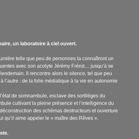
ire, un laboratoire à ciel ouvert.
umière telle que peu de personnes la connaîtront un
équentes avec son acolyte Jérémy Frérot… jusqu’à se
 lendemain. Il rencontre alors le silence, tel que peu
 l’autre : de la folie médiatique à la vie en autonomie
r l’état de somnambule, esclave des sortilèges du
bule cultivant la pleine présence et l’intelligence du
 déconstruction des schémas destructeurs et ouverture
ui qu’il aime appeler le « maître des Rêves ».
ste.