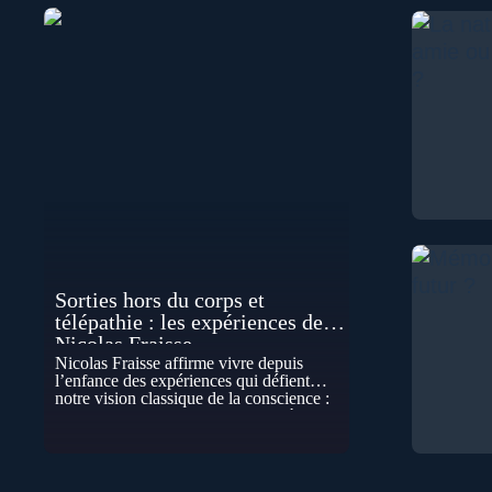
Sorties hors du corps et
télépathie : les expériences de
Nicolas Fraisse
Nicolas Fraisse affirme vivre depuis
l’enfance des expériences qui défient
notre vision classique de la conscience :
sorties hors du corps, perceptions à
distance, télépathie spontanée…
Comment accueillir ces phénomènes pour
les intégrer dans un nouveau paradigme ?
Peut-on réellement “être” un autre lieu,