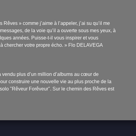
s Rêves » comme j’aime à l’appeler, j’ai su qu’il me
es messages, de la voie qu’il a ouverte sous mes yeux, à
lques années. Puisse-t-il vous inspirer et vous
 à chercher votre propre écho. »
Flo DELAVEGA
l a vendu plus d’un million d’albums au cœur de
pour construire une nouvelle vie au plus proche de la
m solo "Rêveur Forêveur".
Sur le chemin des Rêves
est