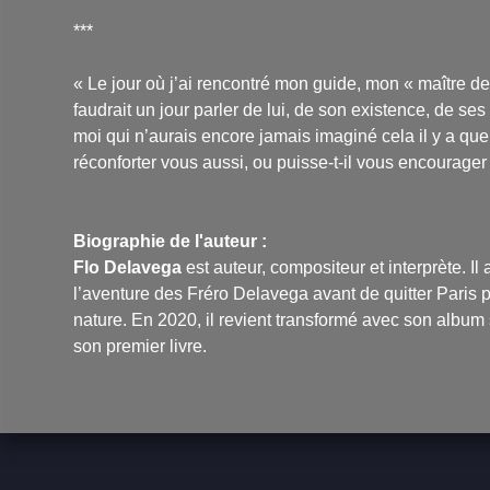
***
« Le jour où j’ai rencontré mon guide, mon « maître de
faudrait un jour parler de lui, de son existence, de s
moi qui n’aurais encore jamais imaginé cela il y a que
réconforter vous aussi, ou puisse-t-il vous encourager
Biographie de l'auteur :
Flo Delavega
est auteur, compositeur et interprète. I
l’aventure des Fréro Delavega avant de quitter Paris 
nature. En 2020, il revient transformé avec son albu
son premier livre.