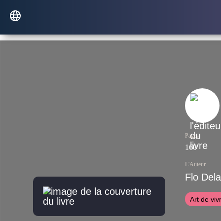
Pages
160
L'Auteur
Flo Del
Art de viv