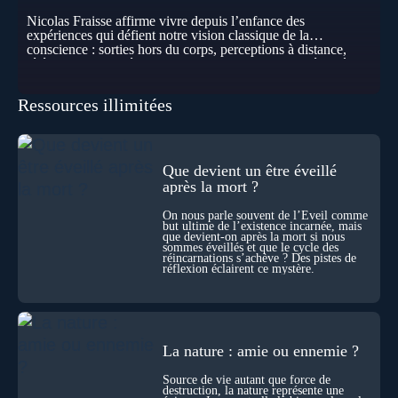
Nicolas Fraisse affirme vivre depuis l’enfance des
expériences qui défient notre vision classique de la
conscience : sorties hors du corps, perceptions à distance,
télépathie spontanée… Comment accueillir ces phénomènes
pour les intégrer dans un nouveau paradigme ? Peut-on
réellement “être” un autre lieu, percevoir à distance ou capter
Ressources illimitées
les pensées d’autrui ? Que deviennent l’espace, le temps… et
même notre identité lorsque certaines frontières semblent
disparaître ? Au fil de cet échange, Nicolas raconte ses
expériences les plus troublantes : visions vérifiées,
explorations du cosmos, présence d’autres consciences
Que devient un être éveillé
durant ses sorties, protocoles scientifiques… et toujours, cette
après la mort ?
sensation étrange d’être relié à bien plus vaste que lui-même
! Sommes-nous à l’aube d’une révolution de la conscience ?
On nous parle souvent de l’Éveil comme
Sans doute. Mais encore faut-il accepter d’explorer ces
but ultime de l’existence incarnée, mais
territoires avec lucidité, et rigueur…
que devient-on après la mort si nous
sommes éveillés et que le cycle des
réincarnations s’achève ? Des pistes de
réflexion éclairent ce mystère.
La nature : amie ou ennemie ?
Source de vie autant que force de
destruction, la nature représente une