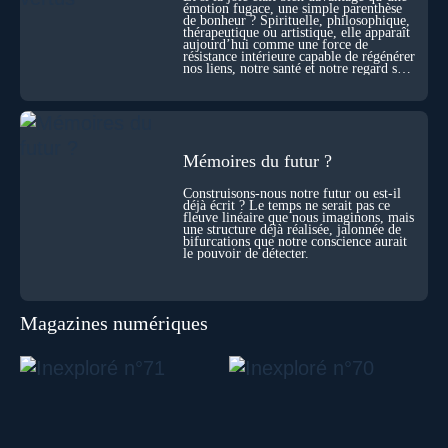
Sans doute. Mais encore faut-il accepter d’explorer ces
émotion fugace, une simple parenthèse
de bonheur ? Spirituelle, philosophique,
territoires avec lucidité, et rigueur…
thérapeutique ou artistique, elle apparaît
aujourd’hui comme une force de
résistance intérieure capable de régénérer
nos liens, notre santé et notre regard sur
le monde.
Mémoires du futur ?
Construisons-nous notre futur ou est-il
déjà écrit ? Le temps ne serait pas ce
fleuve linéaire que nous imaginons, mais
une structure déjà réalisée, jalonnée de
bifurcations que notre conscience aurait
le pouvoir de détecter.
Magazines numériques