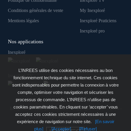
Politique de confidentialité
Inexploré TV
Conditions générales de vente
My Inexploré
Mentions légales
Inexploré Praticiens
Inexploré pro
Nos applications
Inexploré
L’INREES utilise des cookies nécessaires au bon
Inexploré TV
fonctionnement technique du site internet. Ces cookies
sont indispensables pour permettre la connexion à votre
compte, optimiser votre navigation et sécuriser les
processus de commande. L’INREES n’utilise pas de
cookies paramétrables. En cliquant sur ‘accepter’ vous
Inexploré est édité par INREES - Copyright © 2007 - 2026 -
acceptez ces cookies strictement nécessaires à une
Tous droits réservés
expérience de navigation sur notre site.
[En savoir
plus]
[Accepter]
[Refuser]