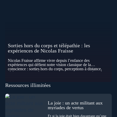
Sorties hors du corps et télépathie : les
expériences de Nicolas Fraisse
Nicolas Fraisse affirme vivre depuis l’enfance des
expériences qui défient notre vision classique de la
conscience : sorties hors du corps, perceptions à distance,
télépathie spontanée… Comment accueillir ces phénomènes
pour les intégrer dans un nouveau paradigme ? Peut-on
réellement “être” un autre lieu, percevoir à distance ou capter
Ressources illimitées
les pensées d’autrui ? Que deviennent l’espace, le temps… et
même notre identité lorsque certaines frontières semblent
disparaître ? Au fil de cet échange, Nicolas raconte ses
expériences les plus troublantes : visions vérifiées,
explorations du cosmos, présence d’autres consciences
La joie : un acte militant aux
durant ses sorties, protocoles scientifiques… et toujours, cette
myriades de vertus
sensation étrange d’être relié à bien plus vaste que lui-même
! Sommes-nous à l’aube d’une révolution de la conscience ?
Et si la joie était bien davantage qu’une