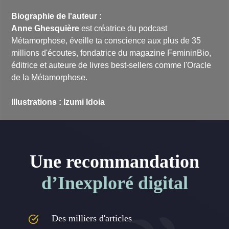
Biographie de l'auteur :
Anne Ghesquière
est créatrice du podcast
Métamorphose, éveille ta conscience aux plus de 35
millions d'écoutes, fondatrice du magazine FemininBio,
éditrice et auteure de livres best-sellers comme l'Oracle
de la Métamorphose.
Illustrations : Izumi Idoia
Une recommandation
d’Inexploré digital
Des milliers d'articles