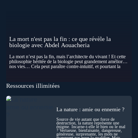
La mort n'est pas la fin : ce que révèle la
biologie avec Abdel Aouacheria
La mort n’est pas la fin, mais l’architecte du vivant ! Et cette
philosophie héritée de la biologie peut grandement améliorer
nos vies… Cela peut paraître contre-intuitif, et pourtant la
biologie contemporaine montre que la mort n’est pas
seulement une disparition… elle est aussi une force de
transformation et d’organisation au cœur de la Vie. Nos corps
Ressources illimitées
se construisent grâce à des milliers de morts cellulaires
invisibles. Développement, immunité, cerveau : ces
effacements nécessaires façonnent la vie elle-même. À toutes
les échelles, la mort apparaît moins comme une rupture que
comme une logique active du vivant. Alors, la biologie peut-
La nature : amie ou ennemie ?
elle transformer notre manière de penser la mort ? Existe-t-il
des ponts avec nos intuitions métaphysiques sur le cycle de
Source de vie autant que force de
l’âme ? Nous en parlons avec Abdel Aouacheria, docteur en
destruction, la nature représente une
biochimie et spécialiste de la mort cellulaire.
énigme. Incarne-t-elle le bien ou le mal
? Vertueuse, bienfaisante, dangereuse,
généreuse, surprenante, les mots ne
manquent pas pour la qualifier. Mais