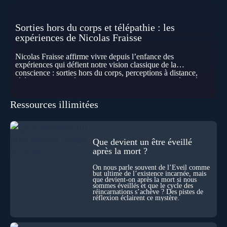
Sorties hors du corps et télépathie : les
expériences de Nicolas Fraisse
Nicolas Fraisse affirme vivre depuis l’enfance des
expériences qui défient notre vision classique de la
conscience : sorties hors du corps, perceptions à distance,
télépathie spontanée… Comment accueillir ces phénomènes
pour les intégrer dans un nouveau paradigme ? Peut-on
réellement “être” un autre lieu, percevoir à distance ou capter
Ressources illimitées
les pensées d’autrui ? Que deviennent l’espace, le temps… et
même notre identité lorsque certaines frontières semblent
disparaître ? Au fil de cet échange, Nicolas raconte ses
expériences les plus troublantes : visions vérifiées,
explorations du cosmos, présence d’autres consciences
Que devient un être éveillé
durant ses sorties, protocoles scientifiques… et toujours, cette
après la mort ?
sensation étrange d’être relié à bien plus vaste que lui-même
! Sommes-nous à l’aube d’une révolution de la conscience ?
On nous parle souvent de l’Éveil comme
Sans doute. Mais encore faut-il accepter d’explorer ces
but ultime de l’existence incarnée, mais
territoires avec lucidité, et rigueur…
que devient-on après la mort si nous
sommes éveillés et que le cycle des
réincarnations s’achève ? Des pistes de
réflexion éclairent ce mystère.