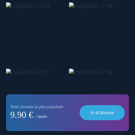
Notre formule la plus populaire
9.90 €
Je m'abonne
/ mois