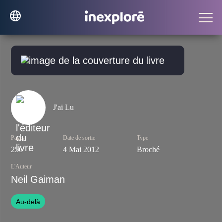
J'ai Lu
Pages
Date de sortie
Type
256
4 Mai 2012
Broché
L'Auteur
Neil Gaiman
Au-delà