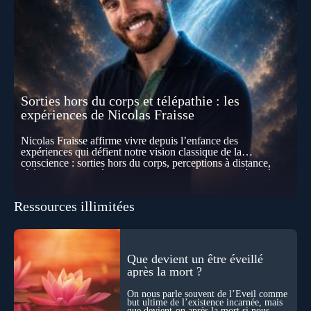
Sorties hors du corps et télépathie : les
expériences de Nicolas Fraisse
Nicolas Fraisse affirme vivre depuis l’enfance des
expériences qui défient notre vision classique de la
conscience : sorties hors du corps, perceptions à distance,
télépathie spontanée… Comment accueillir ces phénomènes
pour les intégrer dans un nouveau paradigme ? Peut-on
réellement “être” un autre lieu, percevoir à distance ou capter
Ressources illimitées
les pensées d’autrui ? Que deviennent l’espace, le temps… et
même notre identité lorsque certaines frontières semblent
disparaître ? Au fil de cet échange, Nicolas raconte ses
expériences les plus troublantes : visions vérifiées,
explorations du cosmos, présence d’autres consciences
Que devient un être éveillé
durant ses sorties, protocoles scientifiques… et toujours, cette
après la mort ?
sensation étrange d’être relié à bien plus vaste que lui-même
! Sommes-nous à l’aube d’une révolution de la conscience ?
On nous parle souvent de l’Éveil comme
Sans doute. Mais encore faut-il accepter d’explorer ces
but ultime de l’existence incarnée, mais
territoires avec lucidité, et rigueur…
que devient-on après la mort si nous