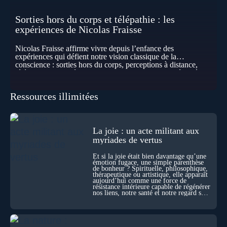
Sorties hors du corps et télépathie : les
expériences de Nicolas Fraisse
Nicolas Fraisse affirme vivre depuis l’enfance des
expériences qui défient notre vision classique de la
conscience : sorties hors du corps, perceptions à distance,
télépathie spontanée… Comment accueillir ces phénomènes
pour les intégrer dans un nouveau paradigme ? Peut-on
réellement “être” un autre lieu, percevoir à distance ou capter
Ressources illimitées
les pensées d’autrui ? Que deviennent l’espace, le temps… et
même notre identité lorsque certaines frontières semblent
disparaître ? Au fil de cet échange, Nicolas raconte ses
expériences les plus troublantes : visions vérifiées,
explorations du cosmos, présence d’autres consciences
La joie : un acte militant aux
durant ses sorties, protocoles scientifiques… et toujours, cette
myriades de vertus
sensation étrange d’être relié à bien plus vaste que lui-même
! Sommes-nous à l’aube d’une révolution de la conscience ?
Et si la joie était bien davantage qu’une
Sans doute. Mais encore faut-il accepter d’explorer ces
émotion fugace, une simple parenthèse
de bonheur ? Spirituelle, philosophique,
territoires avec lucidité, et rigueur…
thérapeutique ou artistique, elle apparaît
aujourd’hui comme une force de
résistance intérieure capable de régénérer
nos liens, notre santé et notre regard sur
le monde.