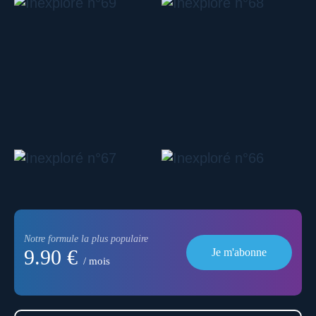
Notre formule la plus populaire
9.90 €
Je m'abonne
/ mois