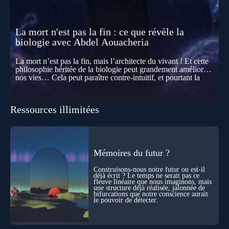
La mort n'est pas la fin : ce que révèle la
biologie avec Abdel Aouacheria
La mort n’est pas la fin, mais l’architecte du vivant ! Et cette
philosophie héritée de la biologie peut grandement améliorer
nos vies… Cela peut paraître contre-intuitif, et pourtant la
biologie contemporaine montre que la mort n’est pas
seulement une disparition… elle est aussi une force de
transformation et d’organisation au cœur de la Vie. Nos corps
Ressources illimitées
se construisent grâce à des milliers de morts cellulaires
invisibles. Développement, immunité, cerveau : ces
effacements nécessaires façonnent la vie elle-même. À toutes
les échelles, la mort apparaît moins comme une rupture que
comme une logique active du vivant. Alors, la biologie peut-
elle transformer notre manière de penser la mort ? Existe-t-il
Mémoires du futur ?
des ponts avec nos intuitions métaphysiques sur le cycle de
l’âme ? Nous en parlons avec Abdel Aouacheria, docteur en
Construisons-nous notre futur ou est-il
biochimie et spécialiste de la mort cellulaire.
déjà écrit ? Le temps ne serait pas ce
fleuve linéaire que nous imaginons, mais
une structure déjà réalisée, jalonnée de
bifurcations que notre conscience aurait
le pouvoir de détecter.