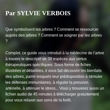
Par SYLVIE VERBOIS
Que symbolisent les arbres ? Comment se ressourcer
auprès des arbres ? Comment se soigner par les arbres
?
Complet, ce guide vous introduit à la médecine de l'arbre
à travers le descriptif de 38 espèces aux vertus
thérapeutiques spécifiques. Sous forme de fiches
illustrées et détaillées, il vous fait découvrir les bienfaits
des arbres, parmi lesquels leur prédisposition à stimuler
les défenses immunitaires, à réguler la pression
artérielle, à atténuer le stress... Vous y trouverez aussi un
fichier audio de 45 minutes à télécharger gratuitement
pour vous relaxer aux sons de la forêt.