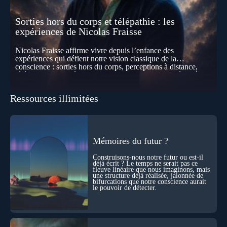
Sorties hors du corps et télépathie : les
expériences de Nicolas Fraisse
Nicolas Fraisse affirme vivre depuis l’enfance des
expériences qui défient notre vision classique de la
conscience : sorties hors du corps, perceptions à distance,
télépathie spontanée… Comment accueillir ces phénomènes
pour les intégrer dans un nouveau paradigme ? Peut-on
réellement “être” un autre lieu, percevoir à distance ou capter
Ressources illimitées
les pensées d’autrui ? Que deviennent l’espace, le temps… et
même notre identité lorsque certaines frontières semblent
disparaître ? Au fil de cet échange, Nicolas raconte ses
expériences les plus troublantes : visions vérifiées,
explorations du cosmos, présence d’autres consciences
durant ses sorties, protocoles scientifiques… et toujours, cette
Mémoires du futur ?
sensation étrange d’être relié à bien plus vaste que lui-même
! Sommes-nous à l’aube d’une révolution de la conscience ?
Construisons-nous notre futur ou est-il
Sans doute. Mais encore faut-il accepter d’explorer ces
déjà écrit ? Le temps ne serait pas ce
fleuve linéaire que nous imaginons, mais
territoires avec lucidité, et rigueur…
une structure déjà réalisée, jalonnée de
bifurcations que notre conscience aurait
le pouvoir de détecter.