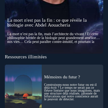
La mort n'est pas la fin : ce que révèle la
biologie avec Abdel Aouacheria
La mort n’est pas la fin, mais l’architecte du vivant ! Et cette
philosophie héritée de la biologie peut grandement améliorer
nos vies… Cela peut paraître contre-intuitif, et pourtant la
biologie contemporaine montre que la mort n’est pas
seulement une disparition… elle est aussi une force de
transformation et d’organisation au cœur de la Vie. Nos corps
Ressources illimitées
se construisent grâce à des milliers de morts cellulaires
invisibles. Développement, immunité, cerveau : ces
effacements nécessaires façonnent la vie elle-même. À toutes
les échelles, la mort apparaît moins comme une rupture que
comme une logique active du vivant. Alors, la biologie peut-
elle transformer notre manière de penser la mort ? Existe-t-il
Mémoires du futur ?
des ponts avec nos intuitions métaphysiques sur le cycle de
l’âme ? Nous en parlons avec Abdel Aouacheria, docteur en
Construisons-nous notre futur ou est-il
biochimie et spécialiste de la mort cellulaire.
déjà écrit ? Le temps ne serait pas ce
fleuve linéaire que nous imaginons, mais
une structure déjà réalisée, jalonnée de
bifurcations que notre conscience aurait
le pouvoir de détecter.