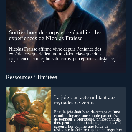
Sorties hors du corps et télépathie : les
expériences de Nicolas Fraisse
Nicolas Fraisse affirme vivre depuis l’enfance des
expériences qui défient notre vision classique de la
conscience : sorties hors du corps, perceptions à distance,
télépathie spontanée… Comment accueillir ces phénomènes
pour les intégrer dans un nouveau paradigme ? Peut-on
réellement “être” un autre lieu, percevoir à distance ou capter
Ressources illimitées
les pensées d’autrui ? Que deviennent l’espace, le temps… et
même notre identité lorsque certaines frontières semblent
disparaître ? Au fil de cet échange, Nicolas raconte ses
expériences les plus troublantes : visions vérifiées,
explorations du cosmos, présence d’autres consciences
La joie : un acte militant aux
durant ses sorties, protocoles scientifiques… et toujours, cette
myriades de vertus
sensation étrange d’être relié à bien plus vaste que lui-même
! Sommes-nous à l’aube d’une révolution de la conscience ?
Et si la joie était bien davantage qu’une
Sans doute. Mais encore faut-il accepter d’explorer ces
émotion fugace, une simple parenthèse
de bonheur ? Spirituelle, philosophique,
territoires avec lucidité, et rigueur…
thérapeutique ou artistique, elle apparaît
aujourd’hui comme une force de
résistance intérieure capable de régénérer