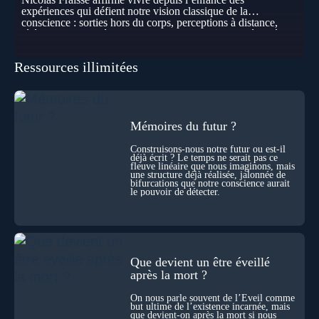
expériences qui défient notre vision classique de la
conscience : sorties hors du corps, perceptions à distance,
télépathie spontanée… Comment accueillir ces phénomènes
pour les intégrer dans un nouveau paradigme ? Peut-on
réellement “être” un autre lieu, percevoir à distance ou capter
Ressources illimitées
les pensées d’autrui ? Que deviennent l’espace, le temps… et
même notre identité lorsque certaines frontières semblent
disparaître ? Au fil de cet échange, Nicolas raconte ses
expériences les plus troublantes : visions vérifiées,
explorations du cosmos, présence d’autres consciences
durant ses sorties, protocoles scientifiques… et toujours, cette
Mémoires du futur ?
sensation étrange d’être relié à bien plus vaste que lui-même
! Sommes-nous à l’aube d’une révolution de la conscience ?
Construisons-nous notre futur ou est-il
déjà écrit ? Le temps ne serait pas ce
Sans doute. Mais encore faut-il accepter d’explorer ces
fleuve linéaire que nous imaginons, mais
territoires avec lucidité, et rigueur…
une structure déjà réalisée, jalonnée de
bifurcations que notre conscience aurait
le pouvoir de détecter.
Que devient un être éveillé
après la mort ?
On nous parle souvent de l’Éveil comme
but ultime de l’existence incarnée, mais
que devient-on après la mort si nous