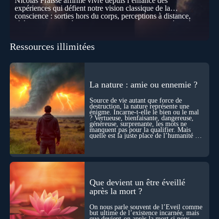
Nicolas Fraisse affirme vivre depuis l’enfance des
expériences qui défient notre vision classique de la
conscience : sorties hors du corps, perceptions à distance,
télépathie spontanée… Comment accueillir ces phénomènes
pour les intégrer dans un nouveau paradigme ? Peut-on
réellement “être” un autre lieu, percevoir à distance ou capter
Ressources illimitées
les pensées d’autrui ? Que deviennent l’espace, le temps… et
même notre identité lorsque certaines frontières semblent
disparaître ? Au fil de cet échange, Nicolas raconte ses
expériences les plus troublantes : visions vérifiées,
explorations du cosmos, présence d’autres consciences
La nature : amie ou ennemie ?
durant ses sorties, protocoles scientifiques… et toujours, cette
sensation étrange d’être relié à bien plus vaste que lui-même
Source de vie autant que force de
! Sommes-nous à l’aube d’une révolution de la conscience ?
destruction, la nature représente une
Sans doute. Mais encore faut-il accepter d’explorer ces
énigme. Incarne-t-elle le bien ou le mal
territoires avec lucidité, et rigueur…
? Vertueuse, bienfaisante, dangereuse,
généreuse, surprenante, les mots ne
manquent pas pour la qualifier. Mais
quelle est la juste place de l’humanité au
cœur du vivant ?
Que devient un être éveillé
après la mort ?
On nous parle souvent de l’Éveil comme
but ultime de l’existence incarnée, mais
que devient-on après la mort si nous