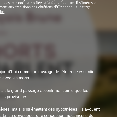
iences extraordinaires liées à la foi catholique. Il s’intéresse
ment aux traditions des chrétiens d’Orient et il s’insurge
mination de tout surnaturel (les miracles) dans la théologie
lus
 Il soutient une vision beaucoup plus mystique du
e, à la fois traditionnelle et proche de la science et de
oderne.
 aujourd’hui comme un ouvrage de référence essentiel
n avec les morts.
ait le grand passage et confirment ainsi que les
rts provisoires.
ènes, mais, s’ils émettent des hypothèses, ils avouent
ourtant à développer une conception mécaniciste du