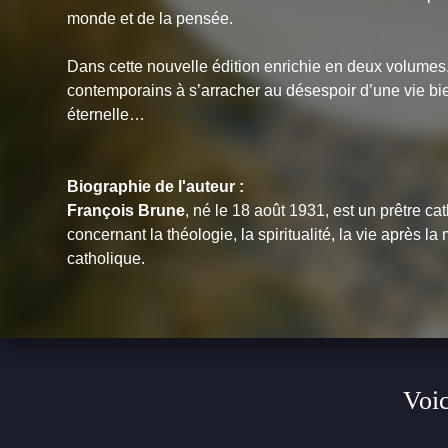
monde et de la pensée.
Dans cette nouvelle édition enrichie en deux volumes,
contemporains à s’arracher au désespoir d’une vie bi
éternelle…
Biographie de l'auteur :
François Brune
, né le 18 août 1931, est un prêtre c
concernant la théologie, la spiritualité, la vie après la
catholique.
Voic