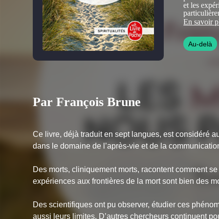
et les expér
particulière
contre l’éli
En savoir p
catholique.
christianism
Au-delà
l’homme m
Par François Brune
Ce livre, déjà traduit en sept langues, est considéré
dans le domaine de l’après-vie et de la communicatio
Des morts, cliniquement morts, racontent comment se f
expériences aux frontières de la mort sont bien des mo
Des scientifiques ont pu observer, étudier ces phénom
aussi leurs limites. D’autres chercheurs continuent p