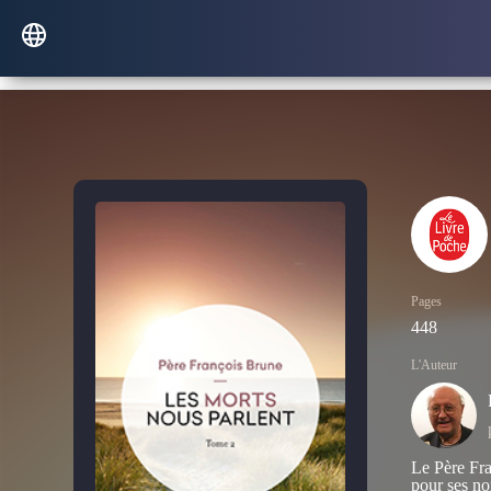
Pages
448
L'Auteur
Le Père Fra
pour ses no