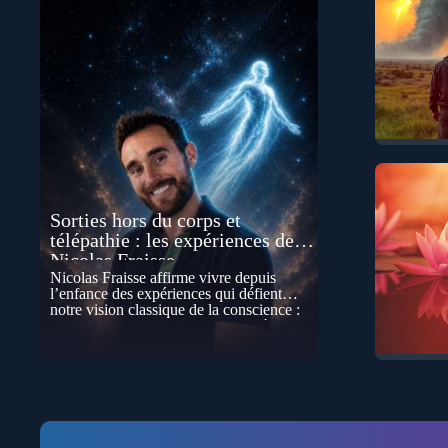
Sorties hors du corps et
télépathie : les expériences de
Nicolas Fraisse
Nicolas Fraisse affirme vivre depuis
l’enfance des expériences qui défient
notre vision classique de la conscience :
sorties hors du corps, perceptions à
distance, télépathie spontanée…
Comment accueillir ces phénomènes pour
les intégrer dans un nouveau paradigme ?
Peut-on réellement “être” un autre lieu,
percevoir à distance ou capter les pensées
d’autrui ? Que deviennent l’espace, le
temps… et même notre identité lorsque