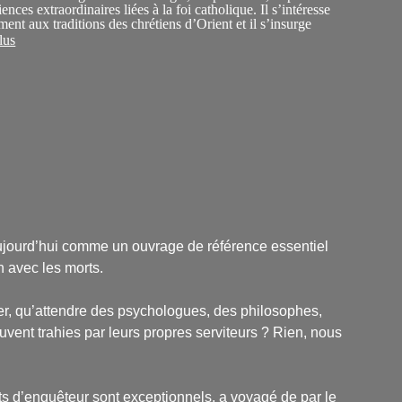
iences extraordinaires liées à la foi catholique. Il s’intéresse
ment aux traditions des chrétiens d’Orient et il s’insurge
mination de tout surnaturel (les miracles) dans la théologie
lus
 Il soutient une vision beaucoup plus mystique du
e, à la fois traditionnelle et proche de la science et de
oderne.
 aujourd’hui comme un ouvrage de référence essentiel
n avec les morts.
er, qu’attendre des psychologues, des philosophes,
uvent trahies par leurs propres serviteurs ? Rien, nous
ts d’enquêteur sont exceptionnels, a voyagé de par le