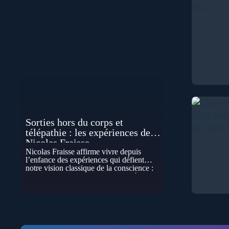
Sorties hors du corps et
télépathie : les expériences de
Nicolas Fraisse
Nicolas Fraisse affirme vivre depuis
l’enfance des expériences qui défient
notre vision classique de la conscience :
sorties hors du corps, perceptions à
distance, télépathie spontanée…
Comment accueillir ces phénomènes pour
les intégrer dans un nouveau paradigme ?
Peut-on réellement “être” un autre lieu,
percevoir à distance ou capter les pensées
d’autrui ? Que deviennent l’espace, le