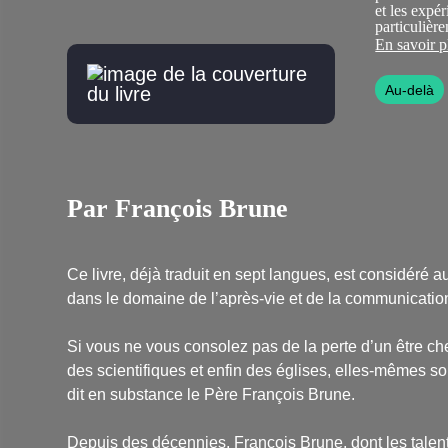
et les expér
particulière
contre l’éli
En savoir p
catholique.
christianism
Au-delà
l’homme m
Par François Brune
Ce livre, déjà traduit en sept langues, est considéré
dans le domaine de l’après-vie et de la communicatio
Si vous ne vous consolez pas de la perte d’un être ch
des scientifiques et enfin des églises, elles-mêmes so
dit en substance le Père François Brune.
Depuis des décennies, François Brune, dont les talen