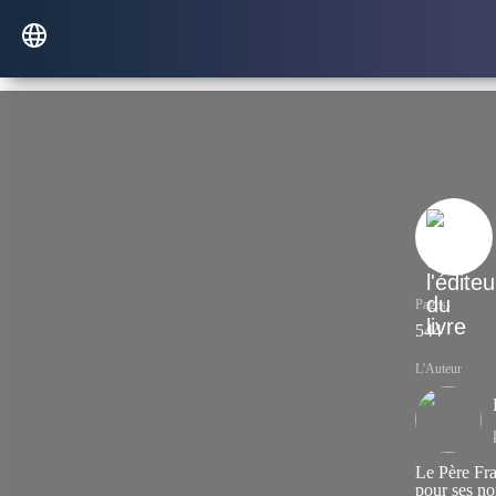
Pages
544
L'Auteur
Le Père Fra
pour ses no