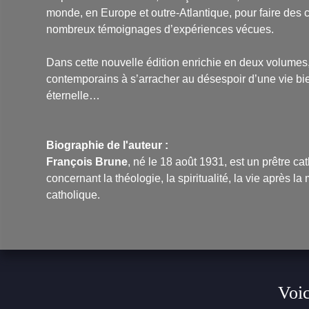
monde, en Europe et outre-Atlantique, pour faire des co
nombreux témoignages d’expériences vécues.
Dans cette nouvelle édition enrichie en deux volumes,
contemporains à s’arracher au désespoir d’une vie bi
éternelle…
Biographie de l'auteur :
François Brune
, né le 18 août 1931, est un prêtre c
concernant la théologie, la spiritualité, la vie après la
catholique.
Voic