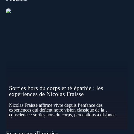
Sorties hors du corps et télépathie : les
expériences de Nicolas Fraisse
Nicolas Fraisse affirme vivre depuis l’enfance des
expériences qui défient notre vision classique de la
conscience : sorties hors du corps, perceptions à distance,
télépathie spontanée… Comment accueillir ces phénomènes
pour les intégrer dans un nouveau paradigme ? Peut-on
réellement “être” un autre lieu, percevoir à distance ou capter
Ressources illimitées
les pensées d’autrui ? Que deviennent l’espace, le temps… et