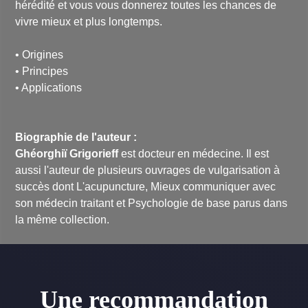
hérédité et vous vous donnerez toutes les chances de
vivre mieux et plus longtemps.
• Origines
• Principes
• Applications
Biographie de l'auteur :
Ghéorghiï Grigorieff
est docteur en médecine. Il est
aussi l'auteur de plusieurs ouvrages de vulgarisation à
succès dont L'acupuncture,
Mieux communiquer avec
son médecin traitant
et
Psychologie de base
parus dans
la même collection.
Une recommandation