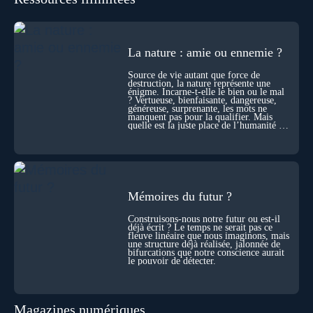
même notre identité lorsque certaines frontières semblent
disparaître ? Au fil de cet échange, Nicolas raconte ses
expériences les plus troublantes : visions vérifiées,
explorations du cosmos, présence d’autres consciences
La nature : amie ou ennemie ?
durant ses sorties, protocoles scientifiques… et toujours, cette
sensation étrange d’être relié à bien plus vaste que lui-même
Source de vie autant que force de
! Sommes-nous à l’aube d’une révolution de la conscience ?
destruction, la nature représente une
Sans doute. Mais encore faut-il accepter d’explorer ces
énigme. Incarne-t-elle le bien ou le mal
territoires avec lucidité, et rigueur…
? Vertueuse, bienfaisante, dangereuse,
généreuse, surprenante, les mots ne
manquent pas pour la qualifier. Mais
quelle est la juste place de l’humanité au
cœur du vivant ?
Mémoires du futur ?
Construisons-nous notre futur ou est-il
déjà écrit ? Le temps ne serait pas ce
fleuve linéaire que nous imaginons, mais
une structure déjà réalisée, jalonnée de
bifurcations que notre conscience aurait
le pouvoir de détecter.
Magazines numériques