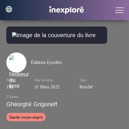
Éditions Eyrolles
Pages
Date de sortie
Type
192
31 Mars 2022
Broché
L'Auteur
Ghéorghiï Grigorieff
Santé corps-esprit