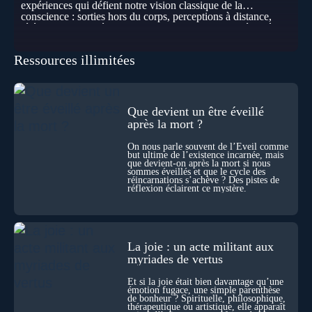
expériences qui défient notre vision classique de la
conscience : sorties hors du corps, perceptions à distance,
télépathie spontanée… Comment accueillir ces phénomènes
pour les intégrer dans un nouveau paradigme ? Peut-on
réellement “être” un autre lieu, percevoir à distance ou capter
Ressources illimitées
les pensées d’autrui ? Que deviennent l’espace, le temps… et
même notre identité lorsque certaines frontières semblent
disparaître ? Au fil de cet échange, Nicolas raconte ses
expériences les plus troublantes : visions vérifiées,
explorations du cosmos, présence d’autres consciences
Que devient un être éveillé
durant ses sorties, protocoles scientifiques… et toujours, cette
après la mort ?
sensation étrange d’être relié à bien plus vaste que lui-même
! Sommes-nous à l’aube d’une révolution de la conscience ?
On nous parle souvent de l’Éveil comme
Sans doute. Mais encore faut-il accepter d’explorer ces
but ultime de l’existence incarnée, mais
territoires avec lucidité, et rigueur…
que devient-on après la mort si nous
sommes éveillés et que le cycle des
réincarnations s’achève ? Des pistes de
réflexion éclairent ce mystère.
La joie : un acte militant aux
myriades de vertus
Et si la joie était bien davantage qu’une
émotion fugace, une simple parenthèse
de bonheur ? Spirituelle, philosophique,
thérapeutique ou artistique, elle apparaît