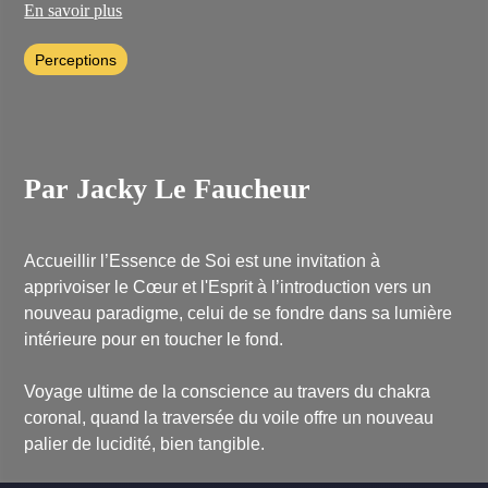
dans l’invisible permet à Jacky Le Faucheur de tirer le fil, et de
En savoir plus
comprendre ce qui bloque chez les individus qui la compose.
Perceptions
Il enseigne aussi à l’IFAT, une école supérieure d’architecture
intérieure. Il y éveille les élèves aux notions de bienveillance,
d’intuition et d’intelligence du cœur, afin qu’ils puissent se
déployer pleinement dans leur vie.
Pour en apprendre plus sur Jacky Le Faucheur, découvrez son
site internet :
https://www.jackylefaucheur.com/
Par Jacky Le Faucheur
Accueillir l’Essence de Soi est une invitation à
apprivoiser le Cœur et l'Esprit à l’introduction vers un
nouveau paradigme, celui de se fondre dans sa lumière
intérieure pour en toucher le fond.
Voyage ultime de la conscience au travers du chakra
coronal, quand la traversée du voile offre un nouveau
palier de lucidité, bien tangible.